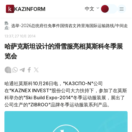
中文
KAZINFORM
热
选举-2026
总统府
任免
事件
国情咨文
跨里海国际运输路线/中间走
点:
13:37, 27 10月 2014
哈萨克斯坦设计的滑雪服亮相莫斯科冬季展
览会
哈通社莫斯科10月26日电，"КАЗСПО-N"公司
在"KAZNEX INVEST"股份公司大力扶持下，参加了在莫斯
科举办的"Ski Build Expo-2014"冬季运动服装展，展出了
公司生产的"ZIBROO"品牌冬季运动服装系列产品。