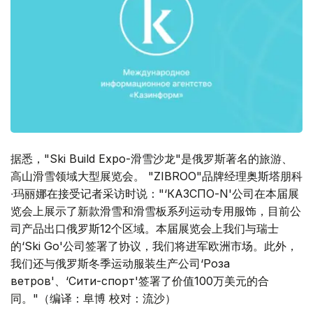
据悉，"Ski Build Expo-滑雪沙龙"是俄罗斯著名的旅游、
高山滑雪领域大型展览会。 "ZIBROO"品牌经理奥斯塔朋科
∙玛丽娜在接受记者采访时说："‘КАЗСПО-N'公司在本届展
览会上展示了新款滑雪和滑雪板系列运动专用服饰，目前公
司产品出口俄罗斯12个区域。本届展览会上我们与瑞士
的‘Ski Go'公司签署了协议，我们将进军欧洲市场。此外，
我们还与俄罗斯冬季运动服装生产公司‘Роза
ветров'、‘Сити-спорт'签署了价值100万美元的合
同。"（编译：阜博 校对：流沙）