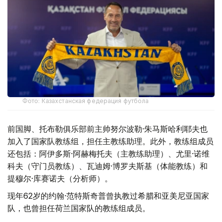
Фото: Казахстанская федерация футбола
前国脚、托布勒俱乐部前主帅努尔波勒·朱马斯哈利耶夫也
加入了国家队教练组，担任主教练助理。此外，教练组成员
还包括：阿伊多斯·阿赫梅托夫（主教练助理）、尤里·诺维
科夫（守门员教练）、瓦迪姆·博罗夫斯基（体能教练）和
提穆尔·库赛诺夫（分析师）。
现年62岁的约翰·范特斯奇普曾执教过希腊和亚美尼亚国家
队，也曾担任荷兰国家队的教练组成员。