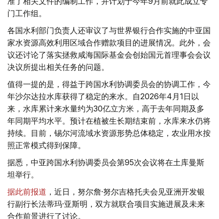
准了相关文件的编制工作，并计划于今年9月前就此成立专
门工作组。
各国水利部门负责人还审议了与世界银行合作实施的中亚国
家水资源高效利用区域合作赠款项目的进展情况。此外，会
议还讨论了落实拯救咸海国际基金会创始国元首理事会会议
决议所提出相关任务的问题。
值得一提的是，得益于跨国水利协调委员会的协调工作，今
年沙尔达拉水库获得了稳定的来水。自2026年4月1日以
来，水库累计来水量约为30亿立方米，高于去年同期及多
年同期平均水平。预计在植被生长期结束前，水库来水仍将
持续。目前，锡尔河流域水资源形势总体稳定，农业用水按
照正常模式得到保障。
据悉，中亚跨国水利协调委员会第95次会议将在土库曼斯
坦举行。
据此前报道
，近日，努尔詹·努尔吉格托夫会见亚洲开发银
行副行长法蒂玛·亚斯明，双方就联合项目实施进展及未来
合作前景进行了讨论。