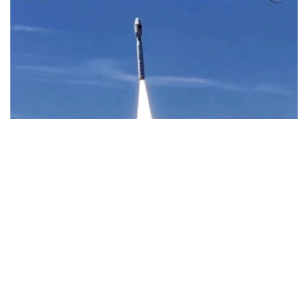
Фото: Uzcosmos
据乌兹别克斯坦数字技术部消息，此次发射由中国Star
Vision公司实施，发射地点位于中国山东省近海海上发射平
台。
据了解，该卫星以“Samarkand-2028”命名，名称取自将于
2028年在撒马尔罕举行的第79届国际宇航大会。
乌兹别克斯坦数字技术部表示，卫星搭载的机载系统采用了