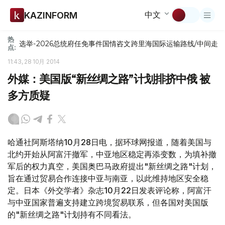
中文
KAZINFORM
热
选举-2026
总统府
任免
事件
国情咨文
跨里海国际运输路线/中间走
点:
11:43, 28 10月 2014
外媒：美国版“新丝绸之路”计划排挤中俄 被
多方质疑
哈通社阿斯塔纳10月28日电，据环球网报道，随着美国与
北约开始从阿富汗撤军，中亚地区稳定再添变数，为填补撤
军后的权力真空，美国奥巴马政府提出"新丝绸之路"计划，
旨在通过贸易合作连接中亚与南亚，以此维持地区安全稳
定。日本《外交学者》杂志10月22日发表评论称，阿富汗
与中亚国家普遍支持建立跨境贸易联系，但各国对美国版
的"新丝绸之路"计划持有不同看法。