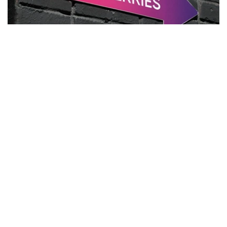
Фото: Сергей Савостьянов/ТАСС
部分业内专家表示，1000亿卢布仅为无人机袭击造成的直
接经济损失，目前尚无法确定最终损失规模。受事件影响，
俄罗斯电子商务行业已连续第二周出现下滑。
报道称，在当前财政压力持续加大的背景下，即使俄罗斯政
府决定对Wildberries及平台数千家商户提供支持，也将面
临资金来源不足的问题。今年上半年，俄罗斯联邦预算赤字
已达到5.7万亿卢布。
此前，《福布斯》俄罗斯版分析认为，仅Wildberries平台
商家的损失就可能高达2800亿卢布。