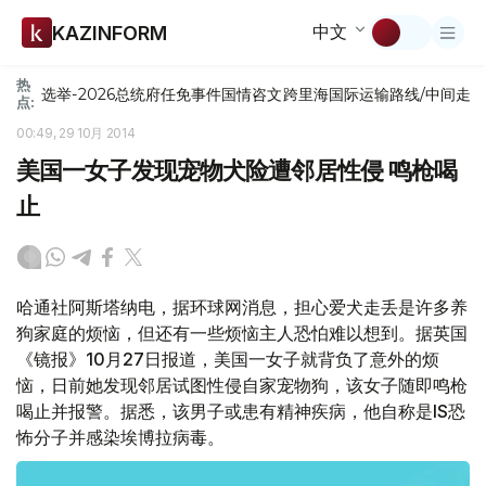
中文
KAZINFORM
热
选举-2026
总统府
任免
事件
国情咨文
跨里海国际运输路线/中间走
点:
00:49, 29 10月 2014
美国一女子发现宠物犬险遭邻居性侵 鸣枪喝
止
哈通社阿斯塔纳电，据环球网消息，担心爱犬走丢是许多养
狗家庭的烦恼，但还有一些烦恼主人恐怕难以想到。据英国
《镜报》10月27日报道，美国一女子就背负了意外的烦
恼，日前她发现邻居试图性侵自家宠物狗，该女子随即鸣枪
喝止并报警。据悉，该男子或患有精神疾病，他自称是IS恐
怖分子并感染埃博拉病毒。