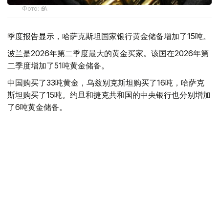
Фото: ӨзА
季度报告显示，哈萨克斯坦国家银行黄金储备增加了15吨。
波兰是2026年第二季度最大的黄金买家。该国在2026年第
二季度增加了51吨黄金储备。
中国购买了33吨黄金，乌兹别克斯坦购买了16吨，哈萨克
斯坦购买了15吨。约旦和捷克共和国的中央银行也分别增加
了6吨黄金储备。
全球各国央行在第二季度共购买了约289吨黄金，比2025年
同期增长了62%。去年同期，黄金购买量约为178吨。
世界黄金协会称，黄金需求的增长受到地缘政治不确定性、
本季度贵金属价格下跌，以及各国寻求国际储备多元化等因
素的影响。
根据该协会进行的一项调查，89%的央行行长预计未来一
年全球黄金储备量将会增加。45%的受访者表示，他们的