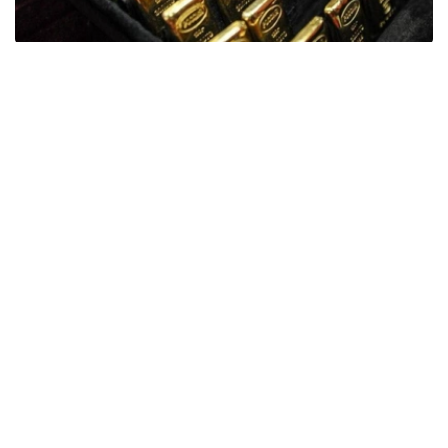
Фото: ӨзА
季度报告显示，哈萨克斯坦国家银行黄金储备增加了15吨。
波兰是2026年第二季度最大的黄金买家。该国在2026年第
二季度增加了51吨黄金储备。
中国购买了33吨黄金，乌兹别克斯坦购买了16吨，哈萨克
斯坦购买了15吨。约旦和捷克共和国的中央银行也分别增加
了6吨黄金储备。
全球各国央行在第二季度共购买了约289吨黄金，比2025年
同期增长了62%。去年同期，黄金购买量约为178吨。
世界黄金协会称，黄金需求的增长受到地缘政治不确定性、
本季度贵金属价格下跌，以及各国寻求国际储备多元化等因
素的影响。
根据该协会进行的一项调查，89%的央行行长预计未来一