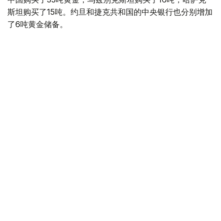
斯坦购买了15吨。约旦和捷克共和国的中央银行也分别增加
了6吨黄金储备。
全球各国央行在第二季度共购买了约289吨黄金，比2025年
同期增长了62%。去年同期，黄金购买量约为178吨。
世界黄金协会称，黄金需求的增长受到地缘政治不确定性、
本季度贵金属价格下跌，以及各国寻求国际储备多元化等因
素的影响。
根据该协会进行的一项调查，89%的央行行长预计未来一
年全球黄金储备量将会增加。45%的受访者表示，他们的
国家计划增加黄金储备。
黄金储备
哈萨克斯坦
经济
央行
金融
木合塔尔 哈力木拉
编译