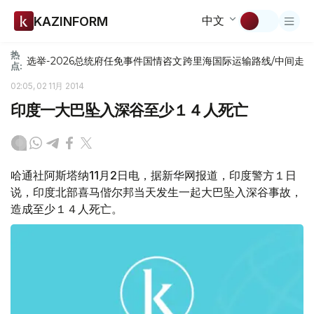
中文
KAZINFORM
热
选举-2026
总统府
任免
事件
国情咨文
跨里海国际运输路线/中间走
点:
02:05, 02 11月 2014
印度一大巴坠入深谷至少１４人死亡
哈通社阿斯塔纳11月2日电，据新华网报道，印度警方１日
说，印度北部喜马偕尔邦当天发生一起大巴坠入深谷事故，
造成至少１４人死亡。