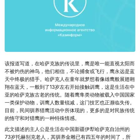
该报道写道，在哈萨克族的传说里，鹰是唯一能直视太阳而
不被灼伤的神鸟，他们相信，不论捕食或飞行，鹰永远是蓝
天中终极的猎手。哈萨克人在童年就梦想着像雄鹰般展翅翱
翔在蓝天，一般到了13岁左右开始接触训鹰，这是生活在中
亚的哈萨克族古老的传统。随着鹰隼类动物被载入中国国家
一类保护动物，训鹰人数量锐减，这门技艺也正濒临失传。
目前，民间驯养猎鹰活动中所体现的，更多的是对民族传统
的恪守和对猎鹰的一种特殊情感。
此文描述的主人公是生活在中国新疆伊犁哈萨克自治州的
73岁托赫别克老人，其驯养金雕已有四五年的时间了，所