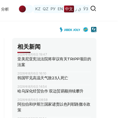
KZ
QZ
РУ
EN
中文
ق ز
ЎЗ
分析
相关新闻
2026年8月6日 19:47
亚美尼亚宪法法院将审议有关TRIPP项目的
法案
2026年8月6日 16:10
韩国罕见高温天气致23人死亡
2026年8月6日 14:54
哈乌深化经贸合作 双边贸易额持续攀升
2026年8月6日 08:58
阿拉伯和伊斯兰国家谴责以色列耶路撒冷政
策