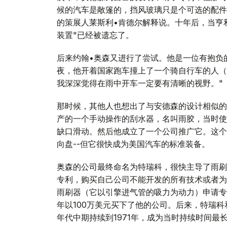
候的汽车是敞篷的，挡风玻璃只是个可选的配件
的策展人莱斯利•肯德尔解释说。十年后，当亨
装置"已经被遗忘了。
后来约翰•奥森又进行了尝试。他是一位有抱负的
夜，他开着国家跑车撞上了一个骑自行车的人（
我深深觉得在雨中开车一定要有清晰的视野。"
那时候，其他人也想出了与安德森的设计相似的
产的一个手动操作的刮水器，名叫雨胶，当时使
缺口滑动。然后他成立了一个公司推广它。这个
向盘--但它很快成为美国汽车的标准装备。
奥森的公司最终命名为特瑞科，很快主导了雨刷
专利，购买自己公司不能开发的所有技术或者为
雨刷器（它以引擎进气管的吸力为动力）申请专
年以100万美元买下了他的公司。后来，特瑞科
年代中期持续到1971年，成为当时持续时间最