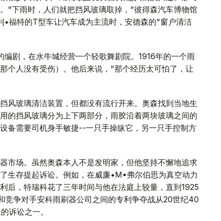
。"下雨时，人们就把挡风玻璃取掉，"彼得森汽车博物馆
利•福特的T型车让汽车成为主流时，安德森的"窗户清洁
编剧，在水牛城经营一个轻歌舞剧院。1916年的一个雨
那个人没有受伤）。他后来说，"那个经历太可怕了，让
挡风玻璃清洁装置，但都没有流行开来。奥森找到当地生
用的挡风玻璃分为上下两部分，雨胶沿着两块玻璃之间的
设备需要司机身手敏捷--一只手操纵它，另一只手控制方
器市场。虽然奥森本人不是发明家，但他坚持不懈地追求
了生存提起诉讼。例如，在威廉•M•弗尔伯思为真空动力
利后，特瑞科花了三年时间与他在法庭上较量，直到1925
和竞争对手安科雨刷器公司之间的专利争夺战从20世纪40
长的诉讼之一。