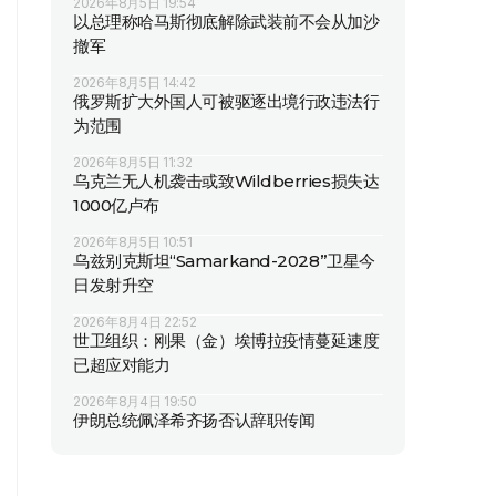
2026年8月5日 19:54
以总理称哈马斯彻底解除武装前不会从加沙
撤军
2026年8月5日 14:42
俄罗斯扩大外国人可被驱逐出境行政违法行
为范围
2026年8月5日 11:32
乌克兰无人机袭击或致Wildberries损失达
1000亿卢布
2026年8月5日 10:51
乌兹别克斯坦“Samarkand-2028”卫星今
日发射升空
2026年8月4日 22:52
世卫组织：刚果（金）埃博拉疫情蔓延速度
已超应对能力
2026年8月4日 19:50
伊朗总统佩泽希齐扬否认辞职传闻