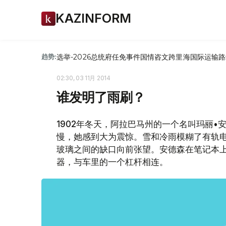
KAZINFORM
选举-2026
总统府
任免
事件
国情咨文
跨里海国际运输路
趋势:
02:30, 03 11月 2014
谁发明了雨刷？
1902年冬天，阿拉巴马州的一个名叫玛丽
慢，她感到大为震惊。雪和冷雨模糊了有轨
玻璃之间的缺口向前张望。安德森在笔记本
器，与车里的一个杠杆相连。