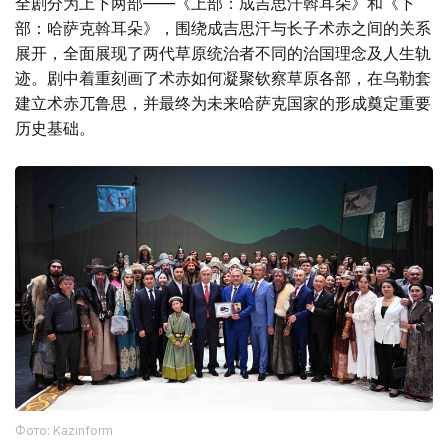
全剧分为上下两部——《上部：成吉思汗斡耳朵》和《下
部：哈萨克斡耳朵》，围绕成吉思汗与长子术赤之间的关系
展开，全面展现了两代草原统治者不同的治国理念及人生轨
迹。剧中着重刻画了术赤如何凝聚钦察草原各部，在乌勒套
建立术赤兀鲁思，并最终为未来哈萨克国家的形成奠定重要
历史基础。
Фото: Kazinform