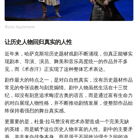
Фото: Kazinform
让历史人物回归真实的人性
近年来，哈萨克斯坦历史题材戏剧不断涌现，但真正能够实
现剧本、导演、演员、舞美和音乐高度统一的作品并不多
见，而《术赤汗》正实现了这种整体艺术表达。
剧作最大的特点之一，是对白自然真实，没有历史题材作品
常见的夸张说教与刻意煽情。剧中人物虽然生活在十三世
纪，却没有刻意追求晦涩古奥的语言，而是通过富有生命力
的对白展现人物性格，并不断推动剧情发展，使整部作品始
终保持着强烈的舞台真实感。
更重要的是，杜曼·拉马赞没有把术赤塑造成一个完美无缺
的英雄，而是赋予这位历史人物丰富的人性。剧中的主要矛
盾，并非来自战争本身，而是源于不同政治理念之间的冲