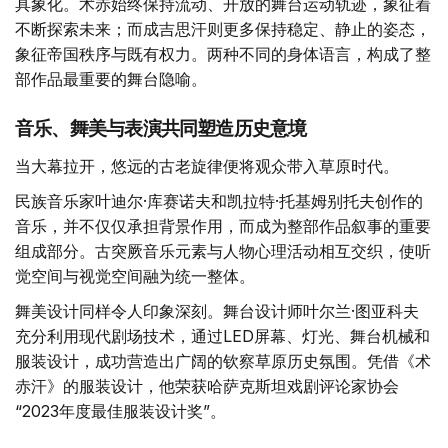
具象化。术赤始终保持流动、开放的舞台运动轨迹，象征着
不断探索未来；而成吉思汗则更多保持稳定、静止的姿态，
象征帝国秩序与既有权力。两种不同的身体语言，构成了整
部作品最重要的舞台隐喻。
音乐、舞美与表演共同塑造历史意境
当大幕拉开，悠远的古老旋律便将观众带入草原时代。
民族音乐家叶迪尔·库赛诺夫和凯拉特·托基姆别托夫创作的
音乐，并不仅仅承担背景作用，而成为整部作品叙事的重要
组成部分。古突厥音乐元素与人物心理活动相互交织，使听
觉空间与视觉空间融为统一整体。
舞美设计同样令人印象深刻。舞台设计师叶尔兰·图亚科夫
充分利用现代剧场技术，通过LED屏幕、灯光、舞台机械和
服装设计，成功营造出广阔的钦察草原历史氛围。凭借《术
赤汗》的服装设计，他荣获哈萨克斯坦戏剧评论家协会
“2023年度最佳服装设计奖”。