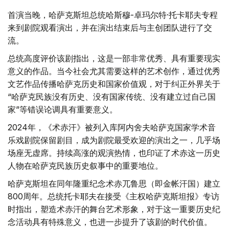
首演当晚，哈萨克斯坦总统哈斯穆-卓玛尔特·托卡耶夫专程
来到剧院观看演出，并在演出结束后与主创团队进行了交
流。
总统高度评价该剧指出，这是一部非常优秀、具有重要现实
意义的作品。当今社会尤其需要这样的艺术创作，通过优秀
文艺作品传播哈萨克历史和国家价值观，对于纠正外界关于
“哈萨克民族没有历史、没有国家传统、没有建立过自己国
家”等错误论调具有重要意义。
2024年，《术赤汗》被列入库阿内舍夫哈萨克国家学术音
乐戏剧院保留剧目，成为剧院最受欢迎的演出之一，几乎场
场座无虚席。持续高涨的观演热情，也印证了术赤这一历史
人物在哈萨克民族历史叙事中的重要地位。
哈萨克斯坦在同年隆重纪念术赤兀鲁思（即金帐汗国）建立
800周年。总统托卡耶夫在接受《主权哈萨克斯坦报》专访
时指出，塑造术赤汗的舞台艺术形象，对于这一重要历史纪
念活动具有特殊意义，也进一步提升了该剧的时代价值。