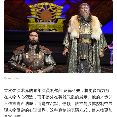
Фото: Kazinform
首次饰演术赤的青年演员凯尔然·萨德科夫，将更多精力放
在人物内心塑造，而不是外在英雄气质的展示。他的术赤并
不依靠高声呐喊，而是在沉默、停顿、眼神与肢体控制中展
现人物复杂的心理世界，这种克制的表演方式，使人物更加
真实可信。