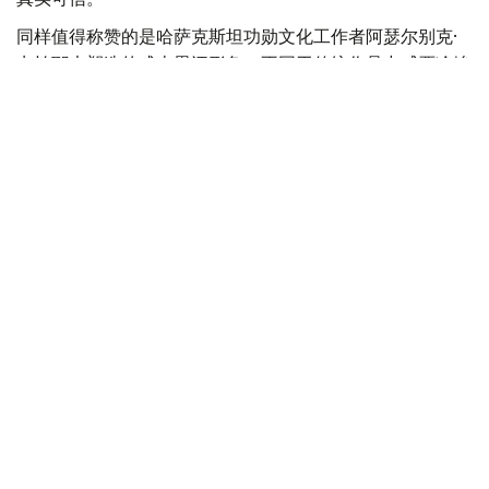
同样值得称赞的是哈萨克斯坦功勋文化工作者阿瑟尔别克·
卡帕耶夫塑造的成吉思汗形象。不同于传统作品中威严冷峻
的帝王形象，他所塑造的成吉思汗更多展现出一位父亲、一
位政治家的理性与智慧，使这一经典历史人物呈现出新的艺
术生命。
此外，饰演托列的比尔然·朱尼索夫、饰演别克托梅什的别
吉姆努尔·卡利拉、饰演克特布哈的卡瑟姆汗·布格拜，以及
饰演少年拔都的阿勒肯·伊斯马伊勒等演员，也都为整部作
品增添了丰富层次。