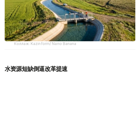
Коллаж: Kazinform/ Nano Banana
水资源短缺倒逼改革提速
近年来，水资源短缺已成为哈萨克斯坦面临的重要挑战。专
家预计，如现有趋势持续，到2030年，全国水资源缺口可
能达到150亿立方米。
哈萨克斯坦水资源具有天然特点，全国仅55.7%的水资源形
成于境内，其余44.3%依赖来自中国、吉尔吉斯斯坦、乌兹
别克斯坦和俄罗斯等国的跨境河流。因此，跨境水资源合作
始终是保障国家水安全的重要内容。