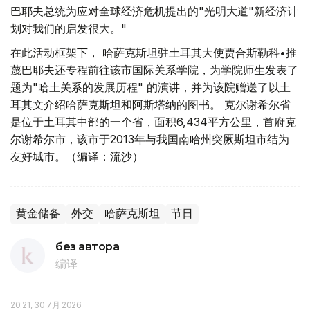
巴耶夫总统为应对全球经济危机提出的"光明大道"新经济计
划对我们的启发很大。"
在此活动框架下， 哈萨克斯坦驻土耳其大使贾合斯勒科•推
蔑巴耶夫还专程前往该市国际关系学院，为学院师生发表了
题为"哈土关系的发展历程" 的演讲，并为该院赠送了以土
耳其文介绍哈萨克斯坦和阿斯塔纳的图书。 克尔谢希尔省
是位于土耳其中部的一个省，面积6,434平方公里，首府克
尔谢希尔市，该市于2013年与我国南哈州突厥斯坦市结为
友好城市。（编译：流沙）
黄金储备
外交
哈萨克斯坦
节日
без автора
编译
20:21, 30 7月 2026