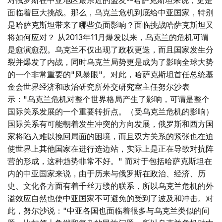
对俄罗斯在中亚地区最亲近的盟友--哈萨克斯坦来说，更是
面临着巨大挑战。那么，乌克兰危机到底给中亚国家，特别
是哈萨克斯坦带来了哪些负面影响？面临挑战哈萨克斯坦又
将如何应对？ 从2013年11月爆发以来，乌克兰的危机可谓
是愈演愈烈。乌克兰不仅出现了政权更迭，而且国家发生分
裂并爆发了内战，同时乌克兰局势更是成为了影响全球大势
的一个非常重要的"风暴眼"。对此，哈萨克斯坦首任总统基
金会世界经济和政治研究所外交研究室主任努尔沙表
示："乌克兰危机对整个世界格局产生了影响，可谓是整个
国际关系发展的一个重要转折点。（受乌克兰危机的影响）
国际关系有可能朝着发生冲突的方向发展，俄罗斯和西方国
家将陷入难以挽回局面的困境，而且双方关系的紧张也在迫
使世界上其他国家在进行选边站，实际上是正在导致对抗阵
营的形成，这种趋势非常不好。" 而对于包括哈萨克斯坦在
内的中亚国家来说，由于历来与俄罗斯在政治、经济、历
史、文化各方面有着千丝万缕的联系，所以乌克兰危机的外
溢效应自然也使中亚国家不可避免的受到了波及和冲击。对
此，努尔沙说："中亚各国也面临着很多与乌克兰类似的问