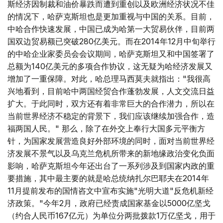
斯经济因制裁和油价暴跌而遭到重创以及欧洲经济状况不佳
的情况下，哈萨克斯坦也是更加重视与中国的关系。目前，
中哈合作快速发展，中国已成为哈第一大贸易伙伴，目前两
国双边贸易额已突破280亿美元。而在2014年12月中旬举行
的中哈企业家委员会会议期间，哈萨克斯坦又和中国签署了
总额为140亿美元的多项合作协议，这无疑为哈经济发展又
增加了一重保障。对此，哈总理马西莫夫就指出："我很高
兴地看到，目前哈中两国经贸合作蓬勃发展，人文交流日益
扩大。于此同时，双方还有着非常巨大的合作潜力，所以在
当前世界经济不稳定的背景下，我们应该继续加强合作，造
福两国人民。" 那么，除了在外交上奉行大国多元平衡方
针，为国家发展营造良好外部环境的同时，面对当前世界经
济发展不景气以及乌克兰危机所带来的新地缘政治变化负面
影响，哈萨克斯坦今年还出台了一系列涉及到国家内政的重
要措施，其中最主要的就是哈总统纳扎尔巴耶夫在2014年
11月提前发布的国情咨文中宣布实施"光明大道"反危机新经
济政策。"今年2月，政府已经责成国家基金以5000亿坚戈
（约合人民币167亿元）为单位分两批拨款1万亿坚戈，用于