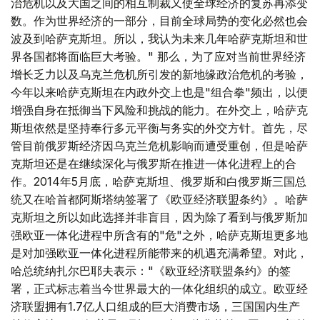
治危机以及大国之间的相互制裁又使全球经济的复苏再添变
数。作为世界经济的一部分，目前全球局势的变化必然也会
波及到哈萨克斯坦。所以，我认为未来几年哈萨克斯坦和世
界各国都将面临巨大考验。" 那么，为了应对当前世界经济
增长乏力以及乌克兰危机所引发的新地缘政治危机的考验，
今年以来哈萨克斯坦在内政外交上也是"组合拳"频出，以便
增强自身在抵御当下风险和挑战的能力。在外交上，哈萨克
斯坦依然是坚持奉行多元平衡与务实的外交方针。首先，尽
管目前俄罗斯经济因乌克兰危机影响而遭受重创，但是哈萨
克斯坦还是在继续深化与俄罗斯在推进一体化进程上的合
作。2014年5月底，哈萨克斯坦、俄罗斯和白俄罗斯三国总
统又在哈首都阿斯塔纳签署了《欧亚经济联盟条约》。哈萨
克斯坦之所以如此选择并非盲目，因为除了看到与俄罗斯加
强欧亚一体化进程中所含有的"危"之外，哈萨克斯坦更多地
是对加强欧亚一体化进程所能带来的机遇充满希望。对此，
哈总统纳扎尔巴耶夫表示："《欧亚经济联盟条约》的签
署，正式标志着当今世界最大的一体化组织的成立。欧亚经
济联盟拥有1.7亿人口组成的巨大消费市场，三国国内生产