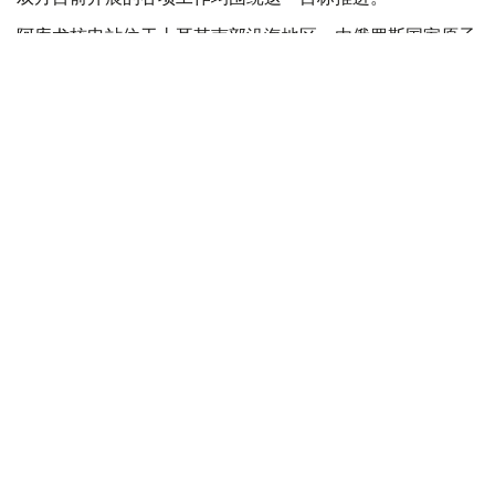
阿库尤核电站位于土耳其南部沿海地区，由俄罗斯国家原子
能公司（Rosatom）旗下“阿库尤核电”股份公司根据俄土两
国政府间协议负责建设。
项目共建设4台采用VVER-1200型第三代+核反应堆的发电
机组，每台装机容量1200兆瓦，核电站总装机容量将达到
4800兆瓦。
今年6月22日，俄罗斯国家原子能公司负责人阿列克谢·利哈
乔夫曾表示，阿库尤核电站1号机组建设工作已经全部完
成。
巴伊拉克塔尔表示，目前2号、3号和4号机组仍在持续建设
中，1号机组正在进行约2000项测试。
核能
俄罗斯
核电站
土耳其
木合塔尔 木拉提