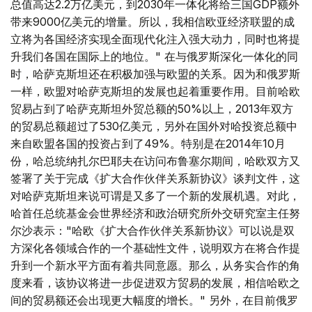
总值高达2.2万亿美元，到2030年一体化将给三国GDP额外
带来9000亿美元的增量。所以，我相信欧亚经济联盟的成
立将为各国经济实现全面现代化注入强大动力，同时也将提
升我们各国在国际上的地位。" 在与俄罗斯深化一体化的同
时，哈萨克斯坦还在积极加强与欧盟的关系。因为和俄罗斯
一样，欧盟对哈萨克斯坦的发展也起着重要作用。目前哈欧
贸易占到了哈萨克斯坦外贸总额的50%以上，2013年双方
的贸易总额超过了530亿美元，另外在国外对哈投资总额中
来自欧盟各国的投资占到了49%。特别是在2014年10月
份，哈总统纳扎尔巴耶夫在访问布鲁塞尔期间，哈欧双方又
签署了关于完成《扩大合作伙伴关系新协议》谈判文件，这
对哈萨克斯坦来说可谓是又多了一个新的发展机遇。对此，
哈首任总统基金会世界经济和政治研究所外交研究室主任努
尔沙表示："哈欧《扩大合作伙伴关系新协议》可以说是双
方深化各领域合作的一个基础性文件，说明双方在将合作提
升到一个新水平方面有着共同意愿。那么，从务实合作的角
度来看，该协议将进一步促进双方贸易的发展，相信哈欧之
间的贸易额还会出现更大幅度的增长。" 另外，在目前俄罗