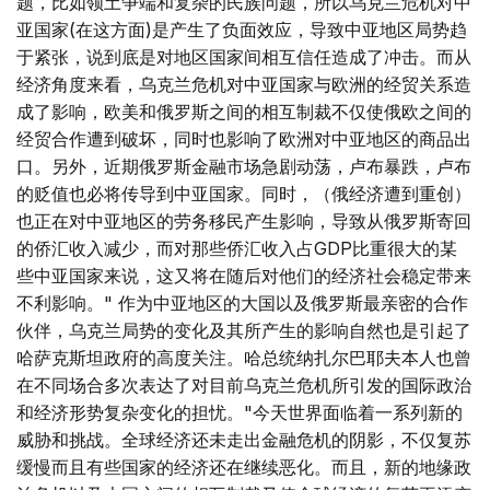
题，比如领土争端和复杂的民族问题，所以乌克兰危机对中
亚国家(在这方面)是产生了负面效应，导致中亚地区局势趋
于紧张，说到底是对地区国家间相互信任造成了冲击。而从
经济角度来看，乌克兰危机对中亚国家与欧洲的经贸关系造
成了影响，欧美和俄罗斯之间的相互制裁不仅使俄欧之间的
经贸合作遭到破坏，同时也影响了欧洲对中亚地区的商品出
口。另外，近期俄罗斯金融市场急剧动荡，卢布暴跌，卢布
的贬值也必将传导到中亚国家。同时，（俄经济遭到重创）
也正在对中亚地区的劳务移民产生影响，导致从俄罗斯寄回
的侨汇收入减少，而对那些侨汇收入占GDP比重很大的某
些中亚国家来说，这又将在随后对他们的经济社会稳定带来
不利影响。" 作为中亚地区的大国以及俄罗斯最亲密的合作
伙伴，乌克兰局势的变化及其所产生的影响自然也是引起了
哈萨克斯坦政府的高度关注。哈总统纳扎尔巴耶夫本人也曾
在不同场合多次表达了对目前乌克兰危机所引发的国际政治
和经济形势复杂变化的担忧。"今天世界面临着一系列新的
威胁和挑战。全球经济还未走出金融危机的阴影，不仅复苏
缓慢而且有些国家的经济还在继续恶化。而且，新的地缘政