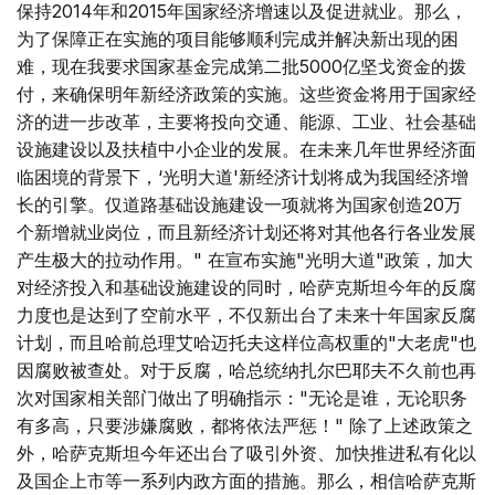
保持2014年和2015年国家经济增速以及促进就业。那么，
为了保障正在实施的项目能够顺利完成并解决新出现的困
难，现在我要求国家基金完成第二批5000亿坚戈资金的拨
付，来确保明年新经济政策的实施。这些资金将用于国家经
济的进一步改革，主要将投向交通、能源、工业、社会基础
设施建设以及扶植中小企业的发展。在未来几年世界经济面
临困境的背景下，‘光明大道'新经济计划将成为我国经济增
长的引擎。仅道路基础设施建设一项就将为国家创造20万
个新增就业岗位，而且新经济计划还将对其他各行各业发展
产生极大的拉动作用。" 在宣布实施"光明大道"政策，加大
对经济投入和基础设施建设的同时，哈萨克斯坦今年的反腐
力度也是达到了空前水平，不仅新出台了未来十年国家反腐
计划，而且哈前总理艾哈迈托夫这样位高权重的"大老虎"也
因腐败被查处。对于反腐，哈总统纳扎尔巴耶夫不久前也再
次对国家相关部门做出了明确指示："无论是谁，无论职务
有多高，只要涉嫌腐败，都将依法严惩！" 除了上述政策之
外，哈萨克斯坦今年还出台了吸引外资、加快推进私有化以
及国企上市等一系列内政方面的措施。那么，相信哈萨克斯