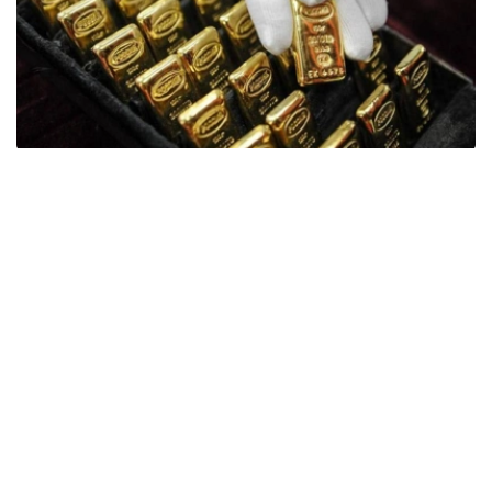
Фото: ӨзА
季度报告显示，哈萨克斯坦国家银行黄金储备增加了15吨。
波兰是2026年第二季度最大的黄金买家。该国在2026年第
二季度增加了51吨黄金储备。
中国购买了33吨黄金，乌兹别克斯坦购买了16吨，哈萨克
斯坦购买了15吨。约旦和捷克共和国的中央银行也分别增加
了6吨黄金储备。
全球各国央行在第二季度共购买了约289吨黄金，比2025年
同期增长了62%。去年同期，黄金购买量约为178吨。
世界黄金协会称，黄金需求的增长受到地缘政治不确定性、