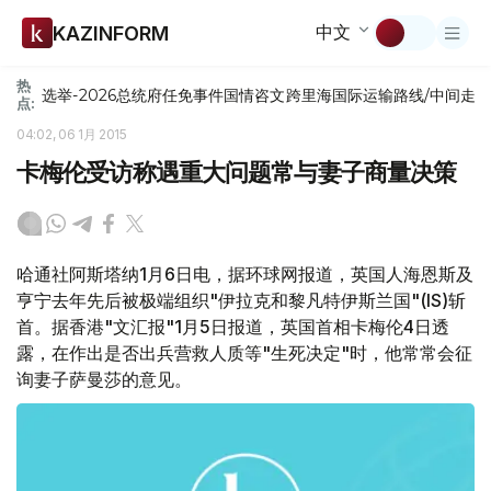
中文
KAZINFORM
热
选举-2026
总统府
任免
事件
国情咨文
跨里海国际运输路线/中间走
点:
04:02, 06 1月 2015
卡梅伦受访称遇重大问题常与妻子商量决策
哈通社阿斯塔纳1月6日电，据环球网报道，英国人海恩斯及
亨宁去年先后被极端组织"伊拉克和黎凡特伊斯兰国"(IS)斩
首。据香港"文汇报"1月5日报道，英国首相卡梅伦4日透
露，在作出是否出兵营救人质等"生死决定"时，他常常会征
询妻子萨曼莎的意见。