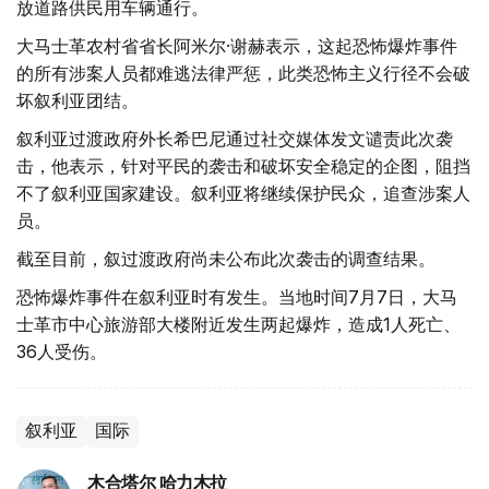
放道路供民用车辆通行。
大马士革农村省省长阿米尔·谢赫表示，这起恐怖爆炸事件
的所有涉案人员都难逃法律严惩，此类恐怖主义行径不会破
坏叙利亚团结。
叙利亚过渡政府外长希巴尼通过社交媒体发文谴责此次袭
击，他表示，针对平民的袭击和破坏安全稳定的企图，阻挡
不了叙利亚国家建设。叙利亚将继续保护民众，追查涉案人
员。
截至目前，叙过渡政府尚未公布此次袭击的调查结果。
恐怖爆炸事件在叙利亚时有发生。当地时间7月7日，大马
士革市中心旅游部大楼附近发生两起爆炸，造成1人死亡、
36人受伤。
叙利亚
国际
木合塔尔 哈力木拉