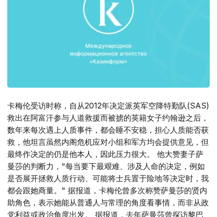
卡梅伦受访时称，自从2012年决定派英军空降特勤队(SAS)
救出在阿富汗参与人道救援而被掳的英籍女子约翰逊之后，
数年来每次遇上人质事件，都会睡不安稳，担心人质能否获
救，他坦言虽然内阁危机应对小组和军方均会提供意见，但
最终作决定的仍是他本人，因此压力很大。 他大赞妻子萨
曼莎的判断力，"每当要下最艰难、涉及人命的决定，例如
是否展开拯救人质行动、可能将士兵置于险地等决定时，我
都会跟她商量。" 据报道，卡梅伦曾多次称赞萨曼莎的贤内
助角色，表示她能从普通人与常理的角度看事情，而非从政
党利益或政治角度出发。 据报道，去年萨曼莎曾探访黎巴