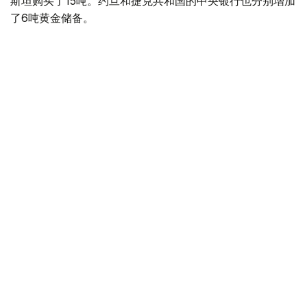
斯坦购买了15吨。约旦和捷克共和国的中央银行也分别增加
了6吨黄金储备。
全球各国央行在第二季度共购买了约289吨黄金，比2025年
同期增长了62%。去年同期，黄金购买量约为178吨。
世界黄金协会称，黄金需求的增长受到地缘政治不确定性、
本季度贵金属价格下跌，以及各国寻求国际储备多元化等因
素的影响。
根据该协会进行的一项调查，89%的央行行长预计未来一
年全球黄金储备量将会增加。45%的受访者表示，他们的
国家计划增加黄金储备。
黄金储备
哈萨克斯坦
经济
央行
金融
木合塔尔 哈力木拉
编译