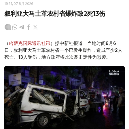
19:51, 07 8月 2026
叙利亚大马士革农村省爆炸致2死13伤
（
哈萨克国际通讯社讯
）据中新社报道，当地时间8月6
日，叙利亚大马士革农村省一小巴发生爆炸，造成至少2人
死亡、13人受伤，地方政府将此次袭击定性为恐袭。