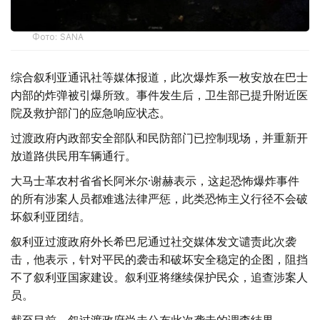
Фото: SANA
综合叙利亚通讯社等媒体报道，此次爆炸系一枚安放在巴士
内部的炸弹被引爆所致。事件发生后，卫生部已提升附近医
院及救护部门的应急响应状态。
过渡政府内政部安全部队和民防部门已控制现场，并重新开
放道路供民用车辆通行。
大马士革农村省省长阿米尔·谢赫表示，这起恐怖爆炸事件
的所有涉案人员都难逃法律严惩，此类恐怖主义行径不会破
坏叙利亚团结。
叙利亚过渡政府外长希巴尼通过社交媒体发文谴责此次袭
击，他表示，针对平民的袭击和破坏安全稳定的企图，阻挡
不了叙利亚国家建设。叙利亚将继续保护民众，追查涉案人
员。
截至目前，叙过渡政府尚未公布此次袭击的调查结果。