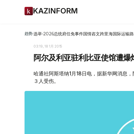
KAZINFORM
选举-2026
总统府
任免
事件
国情咨文
跨里海国际运输路
趋势:
03:19, 18 1月 2015
阿尔及利亚驻利比亚使馆遭爆
哈通社阿斯塔纳1月18日电，据新华网消息
３人受伤。