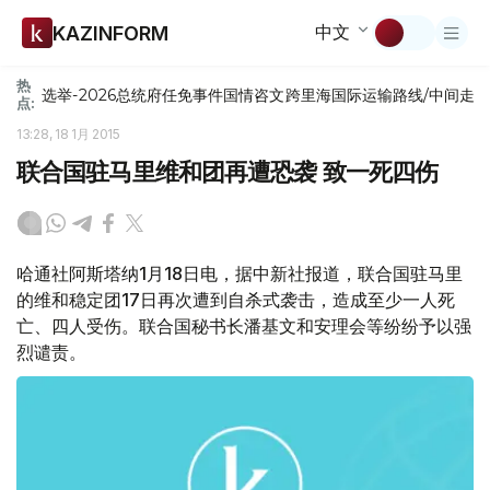
中文
KAZINFORM
热
选举-2026
总统府
任免
事件
国情咨文
跨里海国际运输路线/中间走
点:
13:28, 18 1月 2015
联合国驻马里维和团再遭恐袭 致一死四伤
哈通社阿斯塔纳1月18日电，据中新社报道，联合国驻马里
的维和稳定团17日再次遭到自杀式袭击，造成至少一人死
亡、四人受伤。联合国秘书长潘基文和安理会等纷纷予以强
烈谴责。