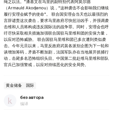
绳之以法。"潘基文在马里的副特别代表阿莫尔德
（Armauld Akodjenou）说，"这种袭击不会影响我们继续
履行安理会赋予的使命"。 联合国安理会当天也以最强烈的
言辞谴责这次袭击，要求马里政府尽快惩治凶手，并强调袭
击维和人员将构成违反国际法的战争罪。同时，安理会也呼
吁尽快采取相关措施加强联合国驻马里维和团的安保力量，
以应对恐怖威胁。 联合国驻马里维和团已多次遭到类似袭
击。今年元旦以来，马里反政府武装各派别企图为下一轮和
谈增加筹码，矛盾不断加剧，法国军队亦在当地展开抓捕行
动，击毙多名恐怖组织头目。中国第二批赴维马里维和部队
官兵已加强警戒，以应对持续恶化的安全局势。
黄金储备
国际
без автора
编译