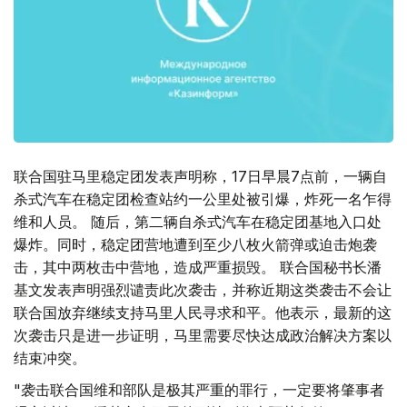
联合国驻马里稳定团发表声明称，17日早晨7点前，一辆自
杀式汽车在稳定团检查站约一公里处被引爆，炸死一名乍得
维和人员。 随后，第二辆自杀式汽车在稳定团基地入口处
爆炸。同时，稳定团营地遭到至少八枚火箭弹或迫击炮袭
击，其中两枚击中营地，造成严重损毁。 联合国秘书长潘
基文发表声明强烈谴责此次袭击，并称近期这类袭击不会让
联合国放弃继续支持马里人民寻求和平。他表示，最新的这
次袭击只是进一步证明，马里需要尽快达成政治解决方案以
结束冲突。
"袭击联合国维和部队是极其严重的罪行，一定要将肇事者