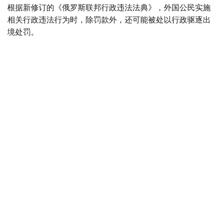
根据新修订的《俄罗斯联邦行政违法法典》，外国公民实施
相关行政违法行为时，除罚款外，还可能被处以行政驱逐出
境处罚。
根据法律规定，外国公民如参与未经批准的集会活动，以及
实施拒不服从执法人员、轻微流氓行为、妨碍道路交通、歧
视行为、在边境地区拒不服从管理等行政违法行为，均可能
面临被驱逐出境。
此外，涉及极端主义活动和传播被禁止信息的部分违法行
为，也被纳入适用范围，包括侮辱宗教象征、煽动仇恨或敌
意、展示极端主义或纳粹标志、传播极端主义材料，以及利
用媒体传播危险信息等。
新法律还规定，具有未撤销或未消除刑事犯罪记录的外国公
民，将被拒绝获得俄罗斯国籍、临时居留许可或永久居留许
可。如相关证件此前已获签发，一旦发现申请人存在未消除
的犯罪记录，有关证件将被撤销。
与此同时，俄罗斯还提高了对违反移民管理规定行为的处罚