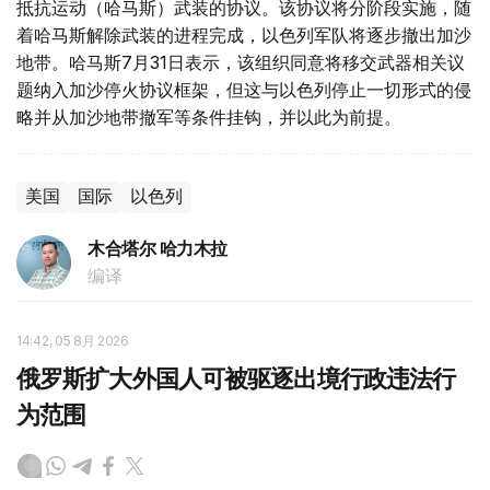
抵抗运动（哈马斯）武装的协议。该协议将分阶段实施，随
着哈马斯解除武装的进程完成，以色列军队将逐步撤出加沙
地带。哈马斯7月31日表示，该组织同意将移交武器相关议
题纳入加沙停火协议框架，但这与以色列停止一切形式的侵
略并从加沙地带撤军等条件挂钩，并以此为前提。
美国
国际
以色列
木合塔尔 哈力木拉
编译
14:42, 05 8月 2026
俄罗斯扩大外国人可被驱逐出境行政违法行
为范围