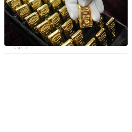
Фото: ӨзА
季度报告显示，哈萨克斯坦国家银行黄金储备增加了15吨。
波兰是2026年第二季度最大的黄金买家。该国在2026年第
二季度增加了51吨黄金储备。
中国购买了33吨黄金，乌兹别克斯坦购买了16吨，哈萨克
斯坦购买了15吨。约旦和捷克共和国的中央银行也分别增加
了6吨黄金储备。
全球各国央行在第二季度共购买了约289吨黄金，比2025年
同期增长了62%。去年同期，黄金购买量约为178吨。