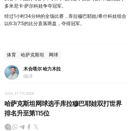
多米尼卡·萨尔科娃争夺冠军。
经过1小时34分钟的全场比赛，库拉穆巴耶娃/希什科娃组合
以6:3/7:5的比分直落两盘，夺得冠军。
体育
哈萨克斯坦
网球
木合塔尔 哈力木拉
编译
12:54, 27 7月 2026
哈萨克斯坦网球选手库拉穆巴耶娃双打世界
排名升至第115位