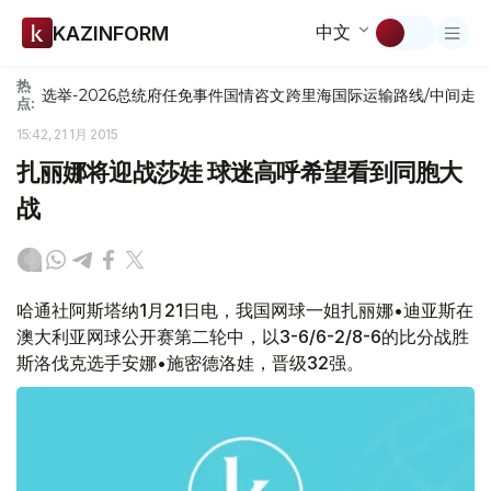
中文
KAZINFORM
热
选举-2026
总统府
任免
事件
国情咨文
跨里海国际运输路线/中间走
点:
15:42, 21 1月 2015
扎丽娜将迎战莎娃 球迷高呼希望看到同胞大
战
哈通社阿斯塔纳1月21日电，我国网球一姐扎丽娜•迪亚斯在
澳大利亚网球公开赛第二轮中，以3-6/6-2/8-6的比分战胜
斯洛伐克选手安娜•施密德洛娃，晋级32强。