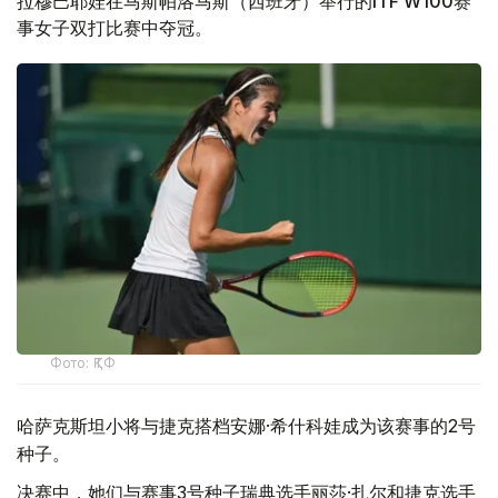
拉穆巴耶娃在马斯帕洛马斯（西班牙）举行的ITF W100赛
事女子双打比赛中夺冠。
Фото: ҚТФ
哈萨克斯坦小将与捷克搭档安娜·希什科娃成为该赛事的2号
种子。
决赛中，她们与赛事3号种子瑞典选手丽莎·扎尔和捷克选手