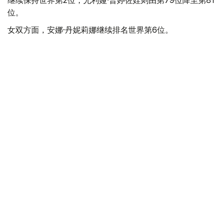
位。
女双方面，安娜·丹妮莉娜继续排名世界第6位。
上周闯入德国汉堡WTA 250赛事女双半决赛的哈萨克斯坦
选手吉别克·库拉穆巴耶娃排名大幅提升，从第136位升至第
115位，进一步接近世界前100。
此前一周，库拉穆巴耶娃在罗马尼亚雅西举行的WTA 250
赛事中闯入女双决赛，排名已从第174位升至第136位。
ATP男单排名方面，哈萨克斯坦头号男单亚历山大·巴伯里
克继续位列世界第11位，亚历山大·舍甫琴科由第84位降至
第89位。
蒂莫菲·斯卡托夫排名有所提升，从第163位升至第150位。
体育
哈萨克斯坦
网球