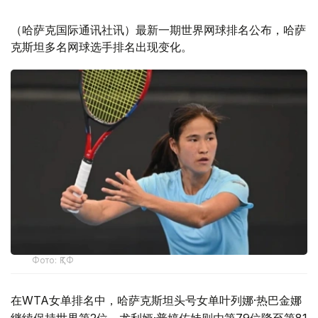
（哈萨克国际通讯社讯）最新一期世界网球排名公布，哈萨
克斯坦多名网球选手排名出现变化。
Фото: ҚТФ
在WTA女单排名中，哈萨克斯坦头号女单叶列娜·热巴金娜
继续保持世界第2位，尤利娅·普婷佐娃则由第79位降至第81