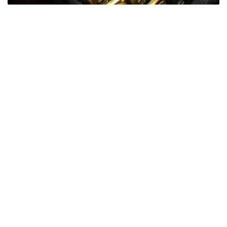
Фото: ӨзА
季度报告显示，哈萨克斯坦国家银行黄金储备增加了15吨。
波兰是2026年第二季度最大的黄金买家。该国在2026年第
二季度增加了51吨黄金储备。
中国购买了33吨黄金，乌兹别克斯坦购买了16吨，哈萨克
斯坦购买了15吨。约旦和捷克共和国的中央银行也分别增加
了6吨黄金储备。
全球各国央行在第二季度共购买了约289吨黄金，比2025年
同期增长了62%。去年同期，黄金购买量约为178吨。
世界黄金协会称，黄金需求的增长受到地缘政治不确定性、
本季度贵金属价格下跌，以及各国寻求国际储备多元化等因
素的影响。
根据该协会进行的一项调查，89%的央行行长预计未来一
年全球黄金储备量将会增加。45%的受访者表示，他们的