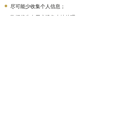
尽可能少收集个人信息；
数据优先在用户设备本地处理；
不得长期存储相关数据；
禁止将数据用于广告等商业用途；
建立完善的信息泄露防护机制。
不只是“禁止”，更需要共同参与
总体来看，限制未成年人使用社交媒体并非简单地设定一个
年龄门槛就能够解决所有问题。
从全球经验来看，真正有效的儿童网络保护机制，需要法律
法规、互联网平台责任、家庭教育以及数字素养培养等多方
面共同发挥作用。
对于哈萨克斯坦而言，16岁以下限制使用社交媒体的讨论，
既是顺应全球数字治理趋势的重要尝试，也是一项涉及技
术、法律、教育和社会责任的系统性工程。如何在保护未成