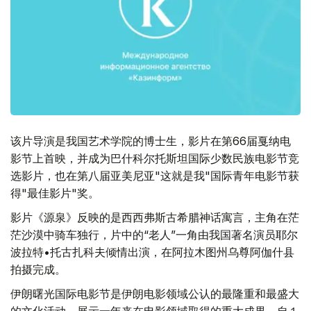
该片导演是我国艺术学院的博士生，影片在第66届戛纳电
影节上首映，并成为巴什科尔托斯坦国际少数民族电影节竞
选影片，也在第八届亚美尼亚"这就是我"国际青年电影节获
得"最佳影片"奖。
影片《源泉》反映的是西西弗斯古希腊神话寓言，主角在茫
茫沙漠中骑车独行，片中的“老人”一角由我国著名演员耶尔
波拉特•托古扎科夫倾情出演，在阿拉木图州乌尊阿伽什县
拍摄完成。
伊朗曙光国际电影节是伊朗电影领域公认的最隆重和最盛大