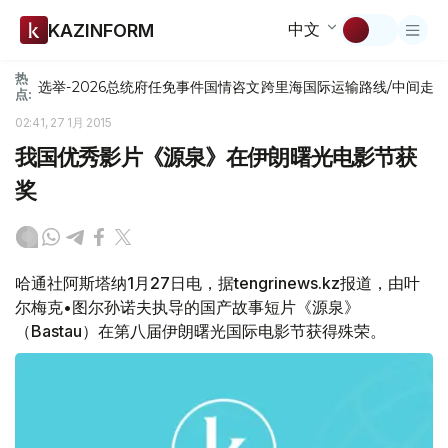
中文
KAZINFORM
热
选举-2026
总统府
任免
事件
国情咨文
跨里海国际运输路线/中间走
点:
02:41, 27 1月 2015
我国优秀影片《源泉》在伊朗曙光电影节获
奖
哈通社阿斯塔纳1月27日电，据tengrinews.kz报道，由叶
尔梅克•图尔孙诺夫执导的国产故事短片《源泉》
（Bastau）在第八届伊朗曙光国际电影节获得殊荣。