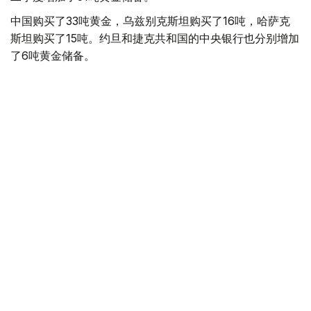
中国购买了33吨黄金，乌兹别克斯坦购买了16吨，哈萨克
斯坦购买了15吨。约旦和捷克共和国的中央银行也分别增加
了6吨黄金储备。
全球各国央行在第二季度共购买了约289吨黄金，比2025年
同期增长了62%。去年同期，黄金购买量约为178吨。
世界黄金协会称，黄金需求的增长受到地缘政治不确定性、
本季度贵金属价格下跌，以及各国寻求国际储备多元化等因
素的影响。
根据该协会进行的一项调查，89%的央行行长预计未来一
年全球黄金储备量将会增加。45%的受访者表示，他们的
国家计划增加黄金储备。
黄金储备
哈萨克斯坦
经济
央行
金融
木合塔尔 哈力木拉