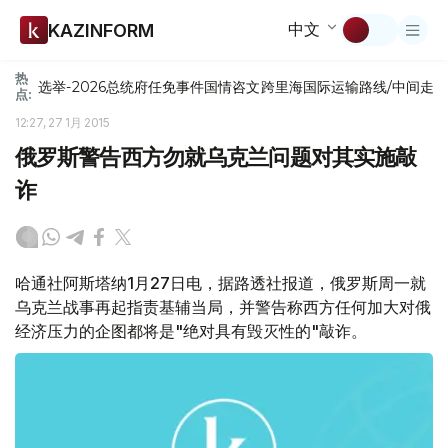
中文
KAZINFORM
热
选举-2026
总统府
任免
事件
国情咨文
跨里海国际运输路线/中间走
点:
12:27, 27 1月 2015
俄罗斯警告西方勿就乌克兰问题对其实施敲
诈
哈通社阿斯塔纳1月27日电，据路透社报道，俄罗斯周一就
乌克兰战事再起指责基辅当局，并警告称西方任何加大对俄
经济压力的企图都将是"绝对具有毁灭性的"敲诈。