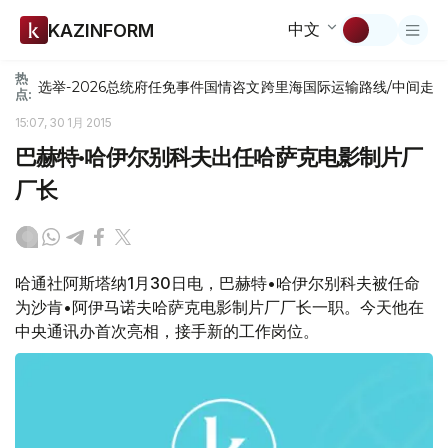
中文
KAZINFORM
热
选举-2026
总统府
任免
事件
国情咨文
跨里海国际运输路线/中间走
点:
15:07, 30 1月 2015
巴赫特•哈伊尔别科夫出任哈萨克电影制片厂
厂长
哈通社阿斯塔纳1月30日电，巴赫特•哈伊尔别科夫被任命
为沙肯•阿伊马诺夫哈萨克电影制片厂厂长一职。今天他在
中央通讯办首次亮相，接手新的工作岗位。