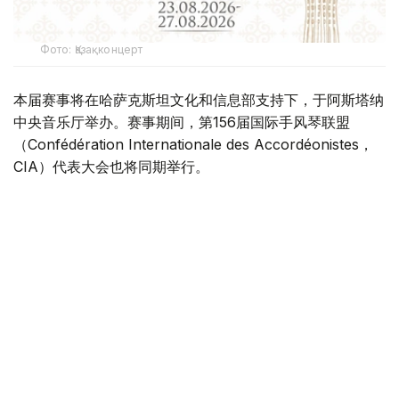
Фото: Қазақконцерт
本届赛事将在哈萨克斯坦文化和信息部支持下，于阿斯塔纳
中央音乐厅举办。赛事期间，第156届国际手风琴联盟
（Confédération Internationale des Accordéonistes，
CIA）代表大会也将同期举行。
“Coupe Mondiale”创办于1938年，是全球历史最悠久、最
具影响力的手风琴与巴扬国际赛事之一，长期以来汇聚来自
世界各地的优秀演奏家，为国际专业音乐交流的重要平台。
本届赛事将吸引来自多个国家的音乐家和文化界人士参与。
组委会介绍，评委来自21个国家，参赛选手来自16个国家和
地区，包括澳大利亚、美国、德国、意大利、法国、中国、
韩国、英国、土耳其、哈萨克斯坦等。
主办方表示，哈萨克斯坦获得举办这一国际赛事的资格，体
现了国际社会对该国文化实力的认可，也将进一步巩固阿斯