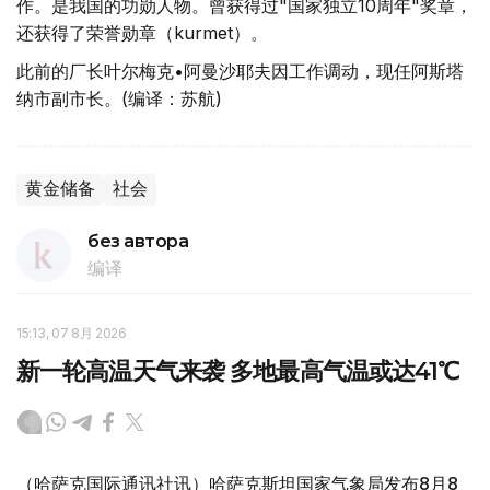
作。是我国的功勋人物。曾获得过"国家独立10周年"奖章，
还获得了荣誉勋章（kurmet）。
此前的厂长叶尔梅克•阿曼沙耶夫因工作调动，现任阿斯塔
纳市副市长。(编译：苏航)
黄金储备
社会
без автора
编译
15:13, 07 8月 2026
新一轮高温天气来袭 多地最高气温或达41℃
（哈萨克国际通讯社讯）哈萨克斯坦国家气象局发布8月8