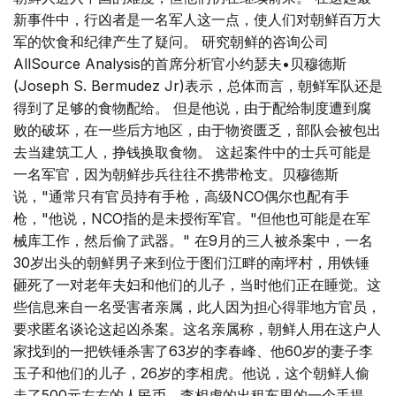
新事件中，行凶者是一名军人这一点，使人们对朝鲜百万大
军的饮食和纪律产生了疑问。 研究朝鲜的咨询公司
AllSource Analysis的首席分析官小约瑟夫•贝穆德斯
(Joseph S. Bermudez Jr)表示，总体而言，朝鲜军队还是
得到了足够的食物配给。 但是他说，由于配给制度遭到腐
败的破坏，在一些后方地区，由于物资匮乏，部队会被包出
去当建筑工人，挣钱换取食物。 这起案件中的士兵可能是
一名军官，因为朝鲜步兵往往不携带枪支。贝穆德斯
说，"通常只有官员持有手枪，高级NCO偶尔也配有手
枪，"他说，NCO指的是未授衔军官。"但他也可能是在军
械库工作，然后偷了武器。" 在9月的三人被杀案中，一名
30岁出头的朝鲜男子来到位于图们江畔的南坪村，用铁锤
砸死了一对老年夫妇和他们的儿子，当时他们正在睡觉。这
些信息来自一名受害者亲属，此人因为担心得罪地方官员，
要求匿名谈论这起凶杀案。这名亲属称，朝鲜人用在这户人
家找到的一把铁锤杀害了63岁的李春峰、他60岁的妻子李
玉子和他们的儿子，26岁的李相虎。他说，这个朝鲜人偷
走了500元左右的人民币、李相虎的出租车里的一个手提