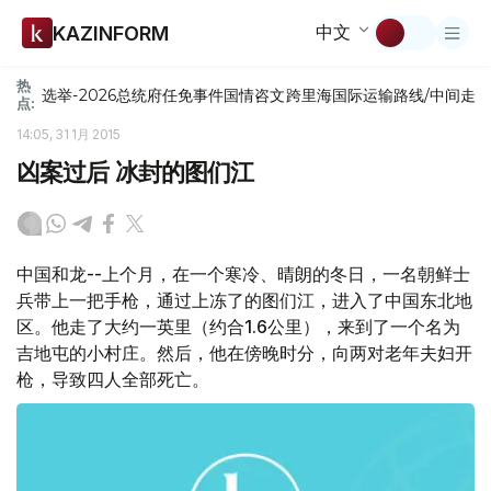
中文
KAZINFORM
热
选举-2026
总统府
任免
事件
国情咨文
跨里海国际运输路线/中间走
点:
14:05, 31 1月 2015
凶案过后 冰封的图们江
中国和龙--上个月，在一个寒冷、晴朗的冬日，一名朝鲜士
兵带上一把手枪，通过上冻了的图们江，进入了中国东北地
区。他走了大约一英里（约合1.6公里），来到了一个名为
吉地屯的小村庄。然后，他在傍晚时分，向两对老年夫妇开
枪，导致四人全部死亡。