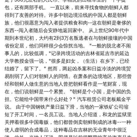
包，还有两部手机。 一直以来，前来寻找食物的朝鲜人都
得到了友善的对待。许多中朝边境沿线的中国人都是朝鲜
族，他们很愿意为闯入者提供粮食和肉--这在朝鲜是奢侈的
东西--闯入者随后会安静地返回家中。 从上世纪90年代中
期到本世纪初，大约有2到3万名叛逃者在与朝鲜接壤的中国
省份定居，他们同样很少会惊扰当地。 "一般的脱北者不闹
事儿的，比较低调，"记录跨境活动的吉林省延吉市的延边
大学教授金强一说，"很多是妇女，（生活）在乡下，已经
结婚了，留下了。" 然而，两起凶杀案和日益冷淡的跨境贸
易削弱了人们对朝鲜人的同情。在萧条的边境地区，那些曾
经和朝鲜人做生意的当地人曾把朝鲜看作是一笔财富，现
在，他们说朝鲜是一个累赘。 "朝鲜是个小国，是中国的负
担。它能给中国带来什么好处？" 汽车租赁公司老板戴金平
说。 由于中国钢铁产量日益下滑，当地的一家铁矿公司缩
短了开工时间，一名员工说。当地人介绍道，和龙的监狱里
关押着很多中国毒贩，他们都曾倒卖朝鲜制成的冰毒--一种
使人虚弱的合成毒品，这种毒品在吉林的无业青年中很泛