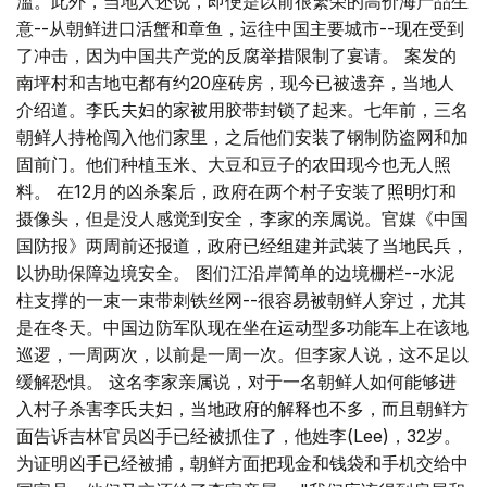
滥。此外，当地人还说，即便是以前很繁荣的高价海产品生
意--从朝鲜进口活蟹和章鱼，运往中国主要城市--现在受到
了冲击，因为中国共产党的反腐举措限制了宴请。 案发的
南坪村和吉地屯都有约20座砖房，现今已被遗弃，当地人
介绍道。李氏夫妇的家被用胶带封锁了起来。七年前，三名
朝鲜人持枪闯入他们家里，之后他们安装了钢制防盗网和加
固前门。他们种植玉米、大豆和豆子的农田现今也无人照
料。 在12月的凶杀案后，政府在两个村子安装了照明灯和
摄像头，但是没人感觉到安全，李家的亲属说。官媒《中国
国防报》两周前还报道，政府已经组建并武装了当地民兵，
以协助保障边境安全。 图们江沿岸简单的边境栅栏--水泥
柱支撑的一束一束带刺铁丝网--很容易被朝鲜人穿过，尤其
是在冬天。中国边防军队现在坐在运动型多功能车上在该地
巡逻，一周两次，以前是一周一次。但李家人说，这不足以
缓解恐惧。 这名李家亲属说，对于一名朝鲜人如何能够进
入村子杀害李氏夫妇，当地政府的解释也不多，而且朝鲜方
面告诉吉林官员凶手已经被抓住了，他姓李(Lee)，32岁。
为证明凶手已经被捕，朝鲜方面把现金和钱袋和手机交给中