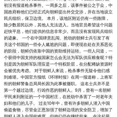
初没有报道枪杀事件。一周多之后，该事件被公之于众，中
国政府称他们已经正式向朝鲜提出外交交涉，并在当地设立
民兵组织，保卫边境。 本月，该地区附近仍有一些路障，
除少数居民以外，其他人无法进入。当地官员希望这个问题
赶快平息，他们提供的信息非常少。而且没有发现民兵组织
的迹象。 一个在中国肆意乱闯、抢劫的朝鲜士兵引发了有
关这个邻国的一些令人尴尬的问题，即便现在处在关系恶化
的阶段，朝鲜仍依靠中国的资助维持运转。一些人问道，一
个获得中国支持的核国家怎么会无法为军队供应粮食呢？特
别是因为朝鲜军队理应是一个特权阶层，在分配稀缺资源时
会被优先考虑。 对于朝鲜人来说，枪杀事件无疑令他们感
到难堪。中国官方报纸《环球时报》在周一报道称，上将军
衔的朝鲜警备总局局长因为此事被撤职。 这名士兵并不是
第一个越过边境、行凶作恶的朝鲜人。9月，曾有一名朝鲜
平民来到附近的一个中国村庄，在抢劫中杀害了一对老年夫
妇和他们的儿子。 过去10年中，曾有许多朝鲜人潜入中国
偷盗食物，尽管金正恩加强了朝鲜边境的安全防卫，增加了
朝鲜人进入中国的难度，但他们仍在继续前来。 在这起最