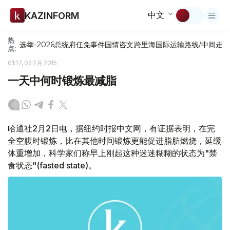
中文
KAZINFORM
热
选举-2026
总统府
任免
事件
国情咨文
跨里海国际运输路线/中间走
点:
01:17, 02 2月 2015
一天中何时锻炼最减脂
哈通社2月2日电，据纽约时报中文网，有证据表明，在完
全空腹时锻炼，比在其他时间锻炼更能促进脂肪燃烧，延缓
体重增加，科学家们称早上刚起这种迷迷糊糊的状态为"禁
食状态"(fasted state)。