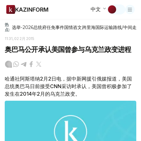
中文
KAZINFORM
热
选举-2026
总统府
任免
事件
国情咨文
跨里海国际运输路线/中间走
点:
11:31, 02 2月 2015
奥巴马公开承认美国曾参与乌克兰政变进程
哈通社阿斯塔纳2月2日电，据中新网援引俄媒报道，美国
总统奥巴马日前接受CNN采访时承认，美国曾积极参加了
发生在2014年2月的乌克兰政变。