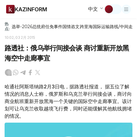
中文
KAZINFORM
热
选举-2026
总统府
任免
事件
国情咨文
跨里海国际运输路线/中间走
点:
10:02, 03 2月 2015
路透社：俄乌举行间接会谈 商讨重新开放黑
海空中走廊事宜
哈通社阿斯塔纳路2月3日电，据路透社报道， 据五位了解
情况的消息人士称，俄罗斯和乌克兰举行间接会谈，商讨向
商业航班重新开放黑海一个关键的国际空中走廊事宜。该计
划可让乌克兰收取越境飞行费，同时还能缓解其他航线拥堵
的情况。