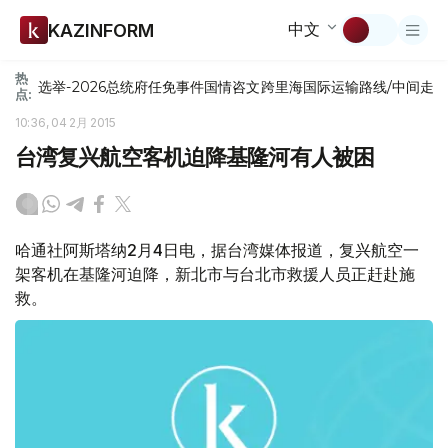
中文
KAZINFORM
热
选举-2026
总统府
任免
事件
国情咨文
跨里海国际运输路线/中间走
点:
10:36, 04 2月 2015
台湾复兴航空客机迫降基隆河有人被困
哈通社阿斯塔纳2月4日电，据台湾媒体报道，复兴航空一
架客机在基隆河迫降，新北市与台北市救援人员正赶赴施
救。