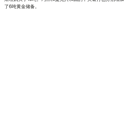
了6吨黄金储备。
全球各国央行在第二季度共购买了约289吨黄金，比2025年
同期增长了62%。去年同期，黄金购买量约为178吨。
世界黄金协会称，黄金需求的增长受到地缘政治不确定性、
本季度贵金属价格下跌，以及各国寻求国际储备多元化等因
素的影响。
根据该协会进行的一项调查，89%的央行行长预计未来一
年全球黄金储备量将会增加。45%的受访者表示，他们的
国家计划增加黄金储备。
黄金储备
哈萨克斯坦
经济
央行
金融
木合塔尔 哈力木拉
编译