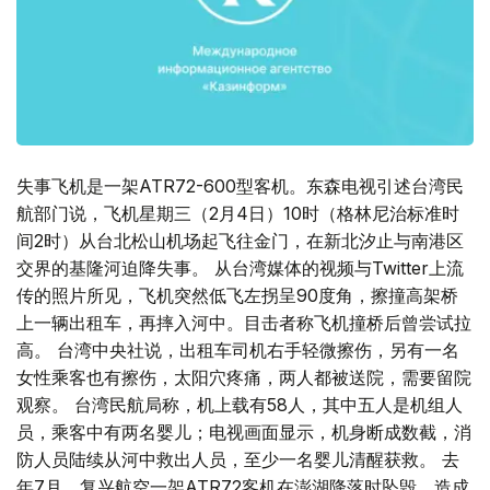
失事飞机是一架ATR72-600型客机。东森电视引述台湾民
航部门说，飞机星期三（2月4日）10时（格林尼治标准时
间2时）从台北松山机场起飞往金门，在新北汐止与南港区
交界的基隆河迫降失事。 从台湾媒体的视频与Twitter上流
传的照片所见，飞机突然低飞左拐呈90度角，擦撞高架桥
上一辆出租车，再摔入河中。目击者称飞机撞桥后曾尝试拉
高。 台湾中央社说，出租车司机右手轻微擦伤，另有一名
女性乘客也有擦伤，太阳穴疼痛，两人都被送院，需要留院
观察。 台湾民航局称，机上载有58人，其中五人是机组人
员，乘客中有两名婴儿；电视画面显示，机身断成数截，消
防人员陆续从河中救出人员，至少一名婴儿清醒获救。 去
年7月，复兴航空一架ATR72客机在澎湖降落时坠毁，造成