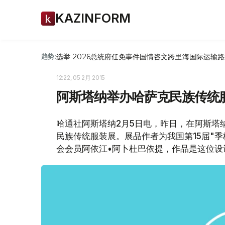
KAZINFORM
选举-2026
总统府
任免
事件
国情咨文
跨里海国际运输路
趋势:
12:22, 05 2月 2015
阿斯塔纳举办哈萨克民族传统
哈通社阿斯塔纳2月5日电，昨日，在阿斯塔
民族传统服装展。展品作者为我国第15届"
会会员阿依江•阿卜杜巴依提，作品是这位设