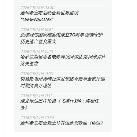
2026年8月6日 08:30
迪玛希宣布启动全新世界巡演
“DiMENSIONS”
2026年8月5日 16:51
总统祝贺国家档案馆成立20周年 强调守护
历史遗产意义重大
2026年8月5日 14:13
哈萨克斯坦著名电影导演阿尔达克·阿米尔库
洛夫逝世
2026年8月4日 11:50
突厥斯坦州奥特拉尔发现迄今最早金帐汗国
时期清真寺遗址
2026年8月4日 11:11
成龙抵达巴库拍摄《飞鹰计划4：终极任
务》
2026年8月4日 10:54
迪玛希发布全新土耳其语原创歌曲《命运》