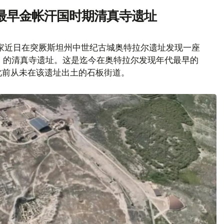
最早金帐汗国时期清真寺遗址
家近日在突厥斯坦州中世纪古城奥特拉尔遗址发现一座
纪）的清真寺遗址。这是迄今在奥特拉尔发现年代最早的
此前从未在该遗址出土的石板街道。