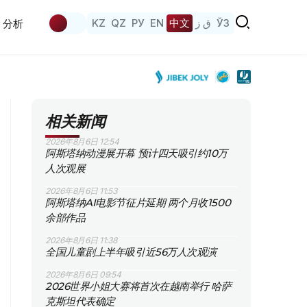
KZ
QZ
РУ
EN
中文
ق ز
ЎЗ
分析
相关新闻
2026年8月6日 12:54
阿斯塔纳动漫展开幕 预计四天吸引约10万
人次观展
2026年8月6日 11:53
阿斯塔纳AI电影节征片延期 两个月收1500
余部作品
2026年8月6日 11:38
全国儿童剧上半年吸引近56万人次观演
2026年8月6日 09:54
2026世界小姐大赛将首次在越南举行 哈萨
克斯坦代表确定