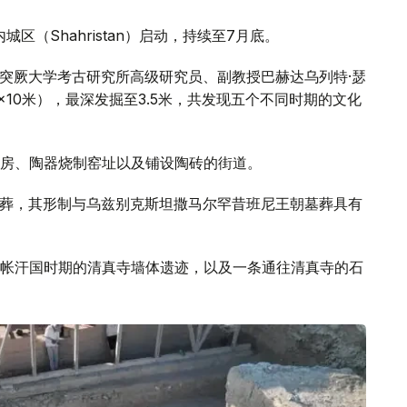
区（Shahristan）启动，持续至7月底。
-突厥大学考古研究所高级研究员、副教授巴赫达乌列特·瑟
×10米），最深发掘至3.5米，共发现五个不同时期的文化
房、陶器烧制窑址以及铺设陶砖的街道。
体墓葬，其形制与乌兹别克斯坦撒马尔罕昔班尼王朝墓葬具有
帐汗国时期的清真寺墙体遗迹，以及一条通往清真寺的石