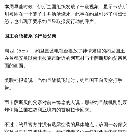
本周早些时候，伊斯兰国组织发放了一段视频，显示卡萨斯
贝被困在一个笼子里并活活烧死。此事在约旦引起了强烈愤
怒，也出现了要求约旦采取报复行动的呼声。
国王会晤被杀飞行员父亲
周四（5日），约旦国营电视台播放了神情肃穆的约旦国王
在首都安曼以南卡拉克市附近的阿瓦村与卡萨斯贝的父亲见
面的画面。
美联社报道说，当约旦战机飞过时，约旦国王向天空打手
势。
而卡萨斯贝的父亲对前来悼念的人说，那些约旦战机刚刚轰
炸伊斯兰国在叙利亚境内的首府拉卡回来。
不过，约旦官方并没有透露空袭的具体地点，该国一名保安
官员只是对路透社表示，他们袭击了位于叙利亚境内的伊斯