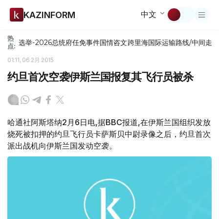
中文
KAZINFORM
热
选举-2026
总统府
任免
事件
国情咨文
跨里海国际运输路线/中间走
点:
01:11, 06 2月 2015
约旦首次空袭伊斯兰国报复其飞行员被杀
哈通社阿斯塔纳2月6日电,据BBC报道,在伊斯兰国组织发放
烧死被扣押的约旦飞行员卡萨斯贝中尉录像之后，约旦首次
派出战机向伊斯兰国发动空袭。