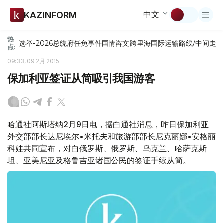
中文
KAZINFORM
热
选举-2026
总统府
任免
事件
国情咨文
跨里海国际运输路线/中间走
点:
09:33, 09 2月 2015
保加利亚签证从简吸引我国游客
哈通社阿斯塔纳2月9日电，据白通社消息，昨日保加利亚
外交部部长达尼埃尔•米托夫和旅游部部长尼克丽娜•安格丽
科娃共同宣布，对白俄罗斯、俄罗斯、乌克兰、哈萨克斯
坦、亚美尼亚及格鲁吉亚诸国公民的签证手续从简。