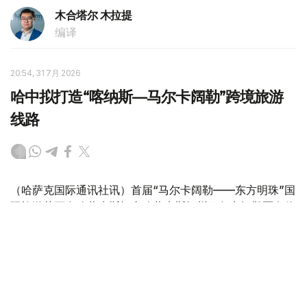
木合塔尔 木拉提
编译
20:54, 31 7月 2026
哈中拟打造“喀纳斯—马尔卡阔勒”跨境旅游
线路
（哈萨克国际通讯社讯）首届“马尔卡阔勒——东方明珠”国
际旅游节正在哈萨克斯坦东哈萨克斯坦州马尔卡阔勒区乌伦
海卡村举行。东哈萨克斯坦州州长努热穆别特·萨赫塔汗诺
夫出席开幕式。