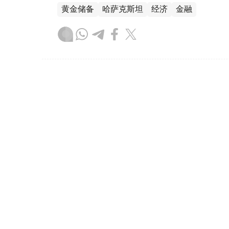
黄金储备
哈萨克斯坦
经济
金融
木合塔尔 哈力木拉
编译
08:31, 31 7月 2026
哈萨克斯坦是全球五大黄金购
（哈萨克国际通讯社讯）根据世界黄金协会（Worl
坦成为2026年第二季度全球央行黄金购买