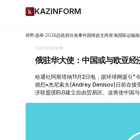
KAZINFORM
选举-2026
总统府
任免
事件
国情咨文
跨里海国际运输路
趋势:
11:27, 11 2月 2015
俄驻华大使：中国或与欧亚经
哈通社阿斯塔纳11月2日电，据环球网援引"
德烈•杰尼索夫(Andrey Denisov)
济联盟(EEU)建立自由贸易区。这将使中国