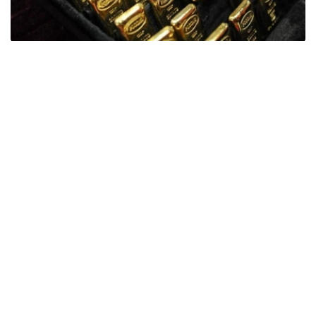
Фото: ӨзА
季度报告显示，哈萨克斯坦国家银行黄金储备增加了15吨。
波兰是2026年第二季度最大的黄金买家。该国在2026年第
二季度增加了51吨黄金储备。
中国购买了33吨黄金，乌兹别克斯坦购买了16吨，哈萨克
斯坦购买了15吨。约旦和捷克共和国的中央银行也分别增加
了6吨黄金储备。
全球各国央行在第二季度共购买了约289吨黄金，比2025年
同期增长了62%。去年同期，黄金购买量约为178吨。
世界黄金协会称，黄金需求的增长受到地缘政治不确定性、
本季度贵金属价格下跌，以及各国寻求国际储备多元化等因
素的影响。