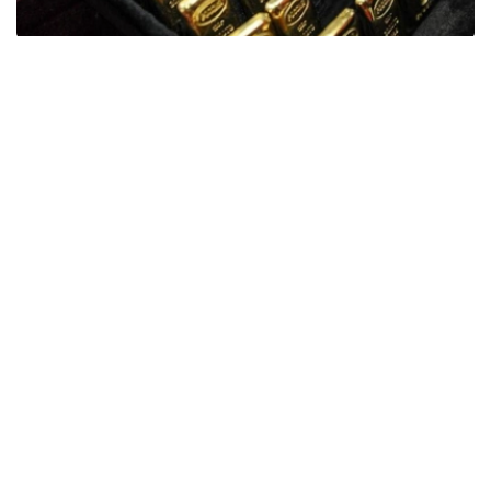
Фото: ӨзА
季度报告显示，哈萨克斯坦国家银行黄金储备增加了15吨。
波兰是2026年第二季度最大的黄金买家。该国在2026年第
二季度增加了51吨黄金储备。
中国购买了33吨黄金，乌兹别克斯坦购买了16吨，哈萨克
斯坦购买了15吨。约旦和捷克共和国的中央银行也分别增加
了6吨黄金储备。
全球各国央行在第二季度共购买了约289吨黄金，比2025年
同期增长了62%。去年同期，黄金购买量约为178吨。
世界黄金协会称，黄金需求的增长受到地缘政治不确定性、
本季度贵金属价格下跌，以及各国寻求国际储备多元化等因
素的影响。
根据该协会进行的一项调查，89%的央行行长预计未来一