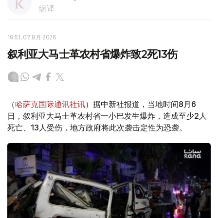
编译
19:51, 07 8月 2026
叙利亚大马士革农村省爆炸致2死13伤
（
哈萨克国际通讯社讯
）据中新社报道，当地时间8月6
日，叙利亚大马士革农村省一小巴发生爆炸，造成至少2人
死亡、13人受伤，地方政府将此次袭击定性为恐袭。