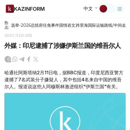
中文
KAZINFORM
热
选举-2026
总统府
任免
事件
国情咨文
跨里海国际运输路线/中间走
点:
20:07, 11 2月 2015
外媒：印尼逮捕了涉嫌伊斯兰国的维吾尔人
哈通社阿斯塔纳2月11日电，据BBC报道，印度尼西亚警方
逮捕了7名武装分子嫌疑人，其中包括4名来自中国的维吾
尔人。报道说这些人同穆斯林激进组织"伊斯兰国"有关。