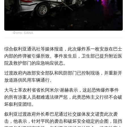
Фото: SANA
综合叙利亚通讯社等媒体报道，此次爆炸系一枚安放在巴士
内部的炸弹被引爆所致。事件发生后，卫生部已提升附近医
院及救护部门的应急响应状态。
过渡政府内政部安全部队和民防部门已控制现场，并重新开
放道路供民用车辆通行。
大马士革农村省省长阿米尔·谢赫表示，这起恐怖爆炸事件
的所有涉案人员都难逃法律严惩，此类恐怖主义行径不会破
坏叙利亚团结。
叙利亚过渡政府外长希巴尼通过社交媒体发文谴责此次袭
击，他表示，针对平民的袭击和破坏安全稳定的企图，阻挡