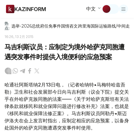
中文
KAZINFORM
热
选举-2026
总统府
任免
事件
国情咨文
跨里海国际运输路线/中间走
点:
16:26, 13 2月 2015
马吉利斯议员：应制定为境外哈萨克同胞遭
遇突发事件时提供入境便利的应急预案
哈通社阿斯塔纳2月13日电，（记者哈纳特•马梅特哈兹吾
勒）卫生和社会发展部今日向马吉利斯（议会下院）提交关
乎在外哈萨克族同胞的法案——《关于对哈萨克斯坦有关法
律条款就移民和就业保障问题进行修改补充》法案，也就是
《移民和就业保障法修正案》。马吉利斯议员阿勒丹•斯迈
伊洛夫在会上发言时指出，应制定相应的应急预案，以备身
处国外的哈萨克同胞遭遇突发事件时使用。