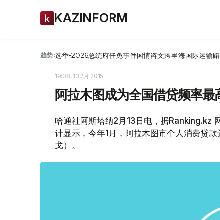
KAZINFORM
选举-2026
总统府
任免
事件
国情咨文
跨里海国际运输路
趋势:
19:08, 13 2月 2015
阿拉木图成为全国借贷频率最
哈通社阿斯塔纳2月13日电，据Ranking
计显示，今年1月，阿拉木图市个人消费贷款达到
戈）。