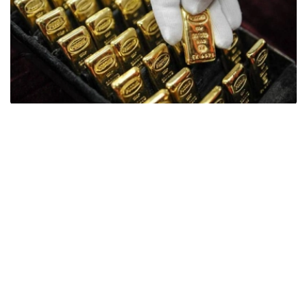
Фото: ӨзА
季度报告显示，哈萨克斯坦国家银行黄金储备增加了15吨。
波兰是2026年第二季度最大的黄金买家。该国在2026年第
二季度增加了51吨黄金储备。
中国购买了33吨黄金，乌兹别克斯坦购买了16吨，哈萨克
斯坦购买了15吨。约旦和捷克共和国的中央银行也分别增加
了6吨黄金储备。
全球各国央行在第二季度共购买了约289吨黄金，比2025年
同期增长了62%。去年同期，黄金购买量约为178吨。