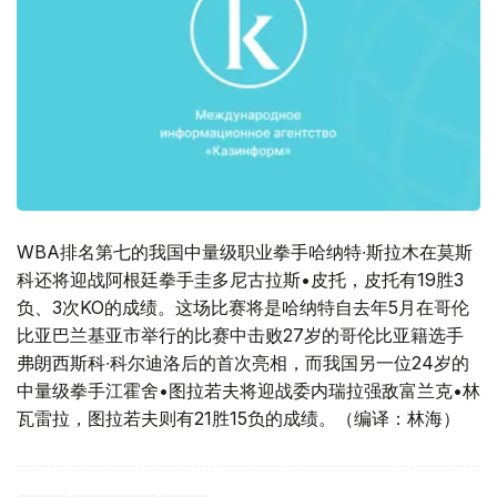
WBA排名第七的我国中量级职业拳手哈纳特∙斯拉木在莫斯
科还将迎战阿根廷拳手圭多尼古拉斯•皮托，皮托有19胜3
负、3次KO的成绩。这场比赛将是哈纳特自去年5月在哥伦
比亚巴兰基亚市举行的比赛中击败27岁的哥伦比亚籍选手
弗朗西斯科∙科尔迪洛后的首次亮相，而我国另一位24岁的
中量级拳手江霍舍•图拉若夫将迎战委内瑞拉强敌富兰克•林
瓦雷拉，图拉若夫则有21胜15负的成绩。（编译：林海）