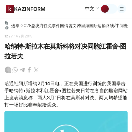
中文
KAZINFORM
热
选举-2026
总统府
任免
事件
国情咨文
跨里海国际运输路线/中间走
点:
12:27, 14 2月 2015
哈纳特•斯拉木在莫斯科将对决同胞江霍舍•图
拉若夫
哈通社阿斯塔纳2月14日电，正在美国进行训练的我国拳击
手哈纳特•斯拉木和江霍舍•图拉若夫日前在各自的脸谱网站
上发表消息称，两人3月1日将在莫斯科对决。两人均希望能
打一场好比赛奉献给观众。