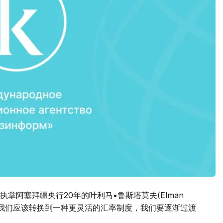
掌阿塞拜疆央行20年的叶利马•鲁斯塔莫夫(Elman
到，我们应该转换到一种更灵活的汇率制度，我们要逐渐过渡