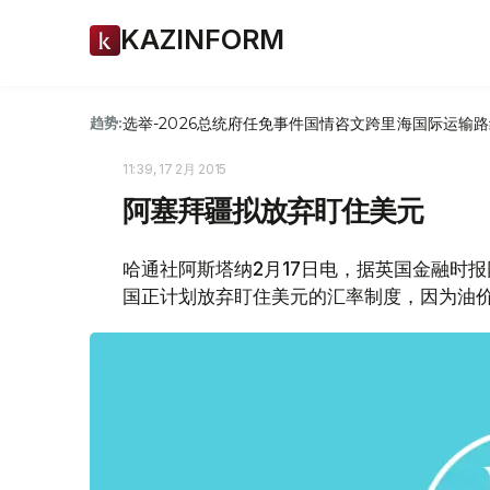
KAZINFORM
选举-2026
总统府
任免
事件
国情咨文
跨里海国际运输路
趋势:
11:39, 17 2月 2015
阿塞拜疆拟放弃盯住美元
哈通社阿斯塔纳2月17日电，据英国金融时
国正计划放弃盯住美元的汇率制度，因为油