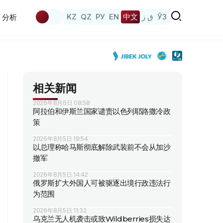
KZ
QZ
РУ
EN
中文
ق ز
ЎЗ
分析
相关新闻
2026年8月6日 08:58
阿拉伯和伊斯兰国家谴责以色列耶路撒冷政
策
2026年8月5日 19:54
以总理称哈马斯彻底解除武装前不会从加沙
撤军
2026年8月5日 14:42
俄罗斯扩大外国人可被驱逐出境行政违法行
为范围
2026年8月5日 11:32
乌克兰无人机袭击或致Wildberries损失达