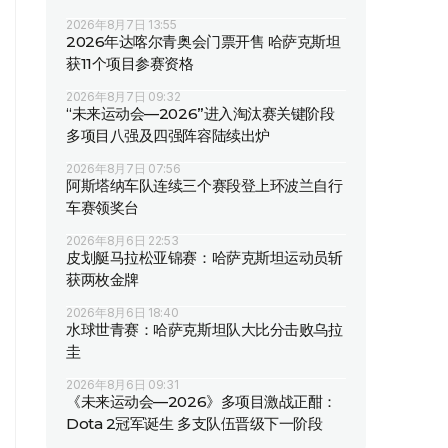
2026年8月7日 13:55
2026年达喀尔青奥会门票开售 哈萨克斯坦
获11个项目参赛资格
2026年8月7日 09:32
“未来运动会—2026”进入淘汰赛关键阶段
多项目八强及四强阵容陆续出炉
2026年8月7日 07:56
阿斯塔纳车队连续三个赛段登上环波兰自行
车赛领奖台
2026年8月6日 22:53
皮划艇马拉松亚锦赛：哈萨克斯坦运动员斩
获两枚金牌
2026年8月6日 18:40
水球世青赛：哈萨克斯坦队大比分击败乌拉
圭
2026年8月6日 09:31
《未来运动会—2026》多项目激战正酣：
Dota 2冠军诞生 多支队伍晋级下一阶段