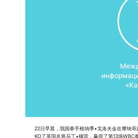
22日早晨，我国拳手根纳季•戈洛夫金在摩纳哥
KO了英国名将马丁•穆雷，赢得了第13场WB