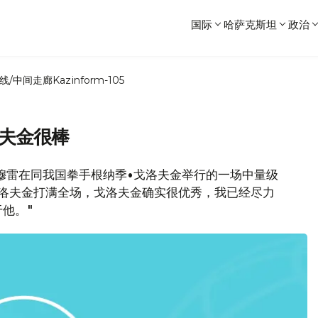
国际
哈萨克斯坦
政治
线/中间走廊
Kazinform-105
洛夫金很棒
•穆雷在同我国拳手根纳季•戈洛夫金举行的一场中量级
戈洛夫金打满全场，戈洛夫金确实很优秀，我已经尽力
他。"