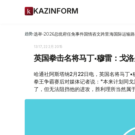
KAZINFORM
选举-2026
总统府
任免
事件
国情咨文
跨里海国际运输路
趋势:
13:17, 22 2月 2015
英国拳击名将马丁•穆雷：戈
哈通社阿斯塔纳2月22日电，英国名将马丁
拳王争霸赛后对媒体记者说："本来计划同
了，但无法阻挡他的进攻，胜利理所当然属于