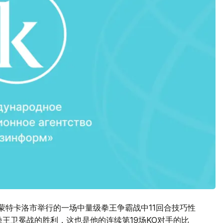
蒙特卡洛市举行的一场中量级拳王争霸战中11回合技巧性
C拳王卫冕战的胜利，这也是他的连续第19场KO对手的比