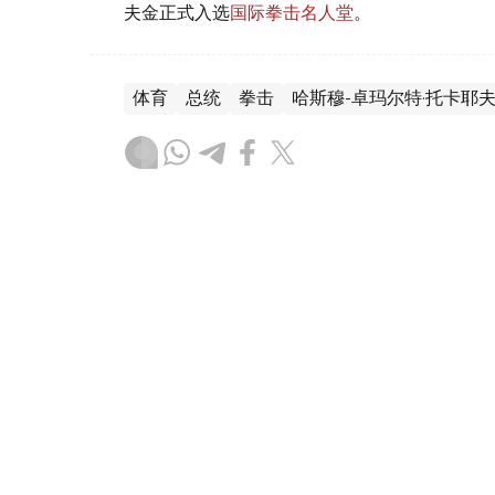
夫金正式入选
国际拳击名人堂
。
体育
总统
拳击
哈斯穆-卓玛尔特·托卡耶
叶尔兰 马赞
编译
11:12, 15 6月 2026
戈洛夫金正式入选国际拳击名
（
哈萨克国际通讯社讯
）据哈萨克斯坦国家