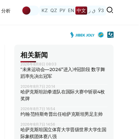
KZ
QZ
РУ
EN
中文
ق ز
ЎЗ
分析
相关新闻
2026年8月8日 08:03
“未来运动会—2026”进入冲冠阶段 数字舞
蹈率先决出冠军
2026年8月7日 20:14
哈萨克斯坦跆拳道队在国际大赛中斩获4枚
奖牌
2026年8月7日 16:54
约翰·范特斯奇普出任哈萨克斯坦男足主帅
2026年8月7日 14:56
哈萨克斯坦国立体育大学晋级世界大学生国
际象棋团体赛八强