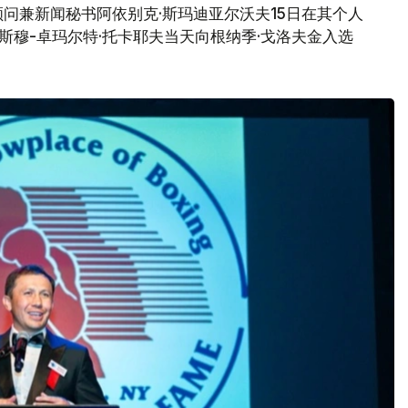
问兼新闻秘书阿依别克·斯玛迪亚尔沃夫15日在其个人
哈斯穆-卓玛尔特·托卡耶夫当天向根纳季·戈洛夫金入选