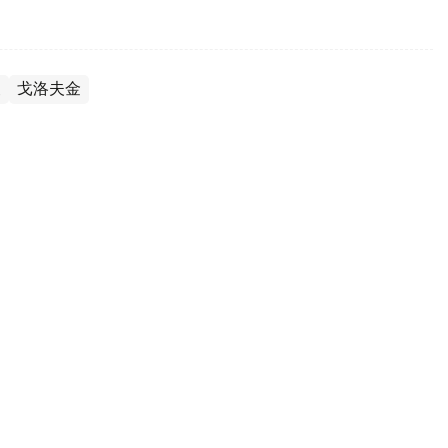
夫
戈洛夫金
人堂 成哈萨克斯坦历史第一人
奥林匹克委员会新闻处消息，在美国纽约州卡纳斯托塔