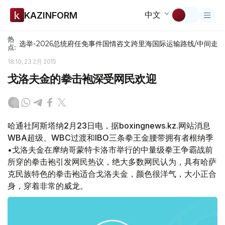
中文
KAZINFORM
热
选举-2026
总统府
任免
事件
国情咨文
跨里海国际运输路线/中间走
点:
18:10, 23 2月 2015
戈洛夫金的拳击袍深受网民欢迎
哈通社阿斯塔纳2月23日电，据boxingnews.kz.网站消息
WBA超级、WBC过渡和IBO三条拳王金腰带拥有者根纳季
•戈洛夫金在摩纳哥蒙特卡洛市举行的中量级拳王争霸战前
所穿的拳击袍引发网民热议，绝大多数网民认为，具有哈萨
克民族特色的拳击袍适合戈洛夫金，颜色很洋气，大小正合
身，穿着非常的威龙。