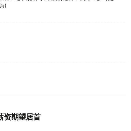
海)
薪资期望居首