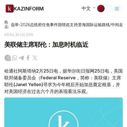
中文
KAZINFORM
热
选举-2026
总统府
任免
事件
国情咨文
跨里海国际运输路线/中间走
点:
09:34, 25 2月 2015
美联储主席耶伦：加息时机临近
哈通社阿斯塔纳2月25日电，据华尔街日报网25日电，美国
联邦储备委员会（Federal Reserve，简称：美联储）主席
耶伦(Janet Yellen)寻求为今年稍后开始加息奠定根基，并
对美国经济在过去六个月的表现看法乐观。