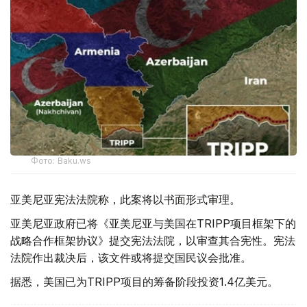
Фото: Baku.ws
亚美尼亚宪法法院称，此案将以书面形式审理。
亚美尼亚政府已将《亚美尼亚与美国在TRIPP项目框架下的
战略合作框架协议》提交宪法法院，以审查其合宪性。宪法
法院作出裁决后，该文件或将提交国民议会批准。
据悉，美国已为TRIPP项目的筹备阶段投资1.4亿美元。