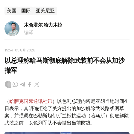
美国
国际
亚美尼亚
木合塔尔 哈力木拉
编译
19:54, 05 8月 2026
以总理称哈马斯彻底解除武装前不会从加沙
撤军
（
哈萨克国际通讯社讯
）以色列总理内塔尼亚胡当地时间4
日表示，其明确拒绝了美方提出的加沙解除武装路线图草
案，并强调在巴勒斯坦伊斯兰抵抗运动（哈马斯）彻底解除
武装之前，以色列军队不会撤出当前防线。