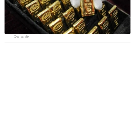
Фото: ӨзА
季度报告显示，哈萨克斯坦国家银行黄金储备增加了15吨。
波兰是2026年第二季度最大的黄金买家。该国在2026年第
二季度增加了51吨黄金储备。
中国购买了33吨黄金，乌兹别克斯坦购买了16吨，哈萨克
斯坦购买了15吨。约旦和捷克共和国的中央银行也分别增加
了6吨黄金储备。
全球各国央行在第二季度共购买了约289吨黄金，比2025年
同期增长了62%。去年同期，黄金购买量约为178吨。
世界黄金协会称，黄金需求的增长受到地缘政治不确定性、
本季度贵金属价格下跌，以及各国寻求国际储备多元化等因