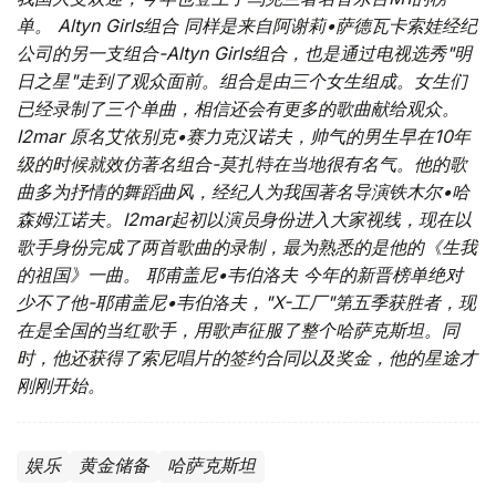
单。
Altyn Girls组合 同样是来自阿谢莉•萨德瓦卡索娃经纪
公司的另一支组合-Altyn Girls组合，也是通过电视选秀"明
日之星"走到了观众面前。组合是由三个女生组成。女生们
已经录制了三个单曲，相信还会有更多的歌曲献给观众。
I2mar 原名艾依别克•赛力克汉诺夫，帅气的男生早在10年
级的时候就效仿著名组合-莫扎特在当地很有名气。他的歌
曲多为抒情的舞蹈曲风，经纪人为我国著名导演铁木尔•哈
森姆江诺夫。I2mar起初以演员身份进入大家视线，现在以
歌手身份完成了两首歌曲的录制，最为熟悉的是他的《生我
的祖国》一曲。
耶甫盖尼•韦伯洛夫 今年的新晋榜单绝对
少不了他-耶甫盖尼•韦伯洛夫，"X-工厂"第五季获胜者，现
在是全国的当红歌手，用歌声征服了整个哈萨克斯坦。同
时，他还获得了索尼唱片的签约合同以及奖金，他的星途才
刚刚开始。
娱乐
黄金储备
哈萨克斯坦