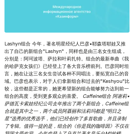
Lashyn组合 今年，著名明星经纪人巴彦•耶森塔耶娃又推
出了自己的新组合"Lashyn"，同样也是由三名女生组成，
分别是：阿珂波塔、萨拉和叶莉扎特。组合的最新单曲《我
的哈萨克女孩们》已经登上了各大音乐榜前列。巴彦同时坦
言，她在让这三名女生尝试各种不同唱法，要拓宽自己的音
域。巴彦也表示，对于人们拿新组合和过去的"Keshyou"比
较，这些都是正常的，她更希望新的组合能够努力达到前一
组合的高度，受到更多观众的喜爱。
Caffeine组合 阿谢莉•
萨德瓦卡索娃经纪公司去年推出了两个新组合，Caffeine组
合就是其中之一，两个成员阿聂丽和法莉玛都是"明日之
星"选秀的优秀选手，他们已经创作了多首歌曲，并且录制
了专辑。值得一提的是，组合的《你是我的咖啡因》不仅在
我国大受欢迎，今年也登上了乌克兰著名音乐台M1的榜