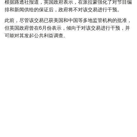
根据路透社报道，英国政府表示，在派拉蒙强化了对节目编
排和新闻供给的保证后，政府将不对该交易进行干预。
此前，尽管该交易已获美国和中国等多地监管机构的批准，
但英国政府曾在6月份表示，倾向于对该交易进行干预，并
可能对其发起公共利益调查。
政府指出，派拉蒙天舞首席执行官埃里森（David Ellison）
所提供的保证，已解决英国文化、媒体和体育大臣南迪
（Lisa Nandy）的担忧，这些保证将转化为具有法律约束
力的承诺。
政府指出，派拉蒙已同意，合并后集团在英国的有线电视和
点播服务将保留各自独立的编辑自主权。
政府补充称，派拉蒙旗下的英国“第五频道”（Channel 5）
新闻业务，在编辑权上将与CNN国际台（CNN
International）和哥伦比亚广播公司新闻台（CBS News）
保持独立。
派拉蒙对这一决定表示欢迎，称这为完成该交易的“重要里