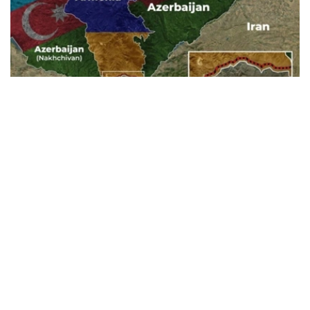
Фото: Baku.ws
亚美尼亚宪法法院称，此案将以书面形式审理。
亚美尼亚政府已将《亚美尼亚与美国在TRIPP项目框架下的
战略合作框架协议》提交宪法法院，以审查其合宪性。宪法
法院作出裁决后，该文件或将提交国民议会批准。
据悉，美国已为TRIPP项目的筹备阶段投资1.4亿美元。
美国
国际
亚美尼亚