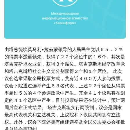
由塔总统埃莫马利•拉赫蒙领导的人民民主党以６５．２％
的得票率遥遥领先，获得了２２个席位中的１６个。其次是
塔吉克斯坦农业党，获得３个席位。塔吉克斯坦经济改革党
和塔吉克斯坦社会主义党分别获得２个和１个席位。 此次
议会选举采取全民投票方式，共有近４００万人参与投票。
议会下院通过选举产生６３名代表，上述２２个席位从得票
率超过５％的４个参选政党中产生。其余４１个议席将在划
定的４１个选区中产生，目前投票结果还在统计中，预计两
周后宣布正式结果。 塔吉克斯坦实行两院制，议会是国家
最高代表机关和立法机关，上议院和下议院共同拥有立法
权。此外，议会下院还拥有组建选举及全民公决委员会和批
准总统令等职能。