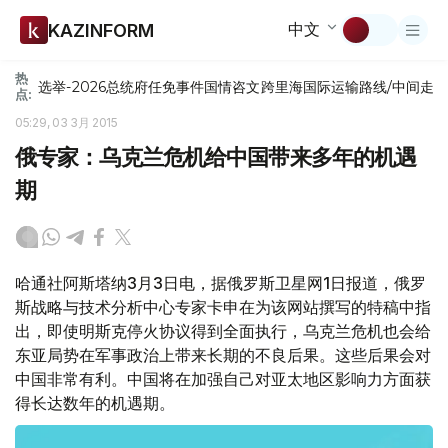
中文
KAZINFORM
热
选举-2026
总统府
任免
事件
国情咨文
跨里海国际运输路线/中间走
点:
05:29, 03 3月 2015
俄专家：乌克兰危机给中国带来多年的机遇
期
哈通社阿斯塔纳3月3日电，据俄罗斯卫星网1日报道，俄罗
斯战略与技术分析中心专家卡申在为该网站撰写的特稿中指
出，即使明斯克停火协议得到全面执行，乌克兰危机也会给
东亚局势在军事政治上带来长期的不良后果。这些后果会对
中国非常有利。中国将在加强自己对亚太地区影响力方面获
得长达数年的机遇期。