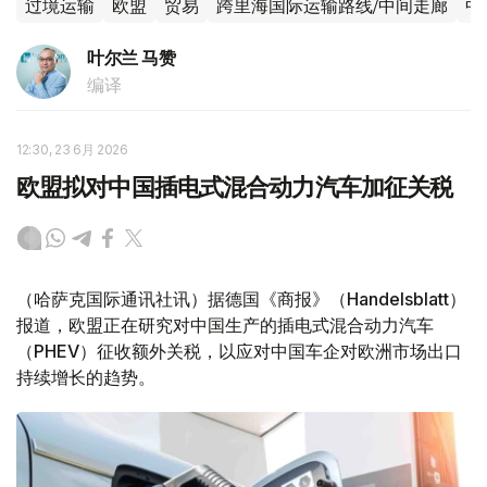
过境运输
欧盟
贸易
跨里海国际运输路线/中间走廊
中
叶尔兰 马赞
编译
12:30, 23 6月 2026
欧盟拟对中国插电式混合动力汽车加征关税
（哈萨克国际通讯社讯）据德国《商报》（Handelsblatt）
报道，欧盟正在研究对中国生产的插电式混合动力汽车
（PHEV）征收额外关税，以应对中国车企对欧洲市场出口
持续增长的趋势。