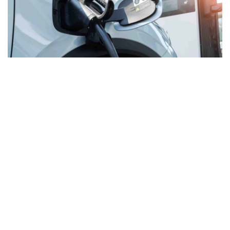
Фото: Kazinform
此前，欧盟已对中国制造的纯电动汽车实施更高关税。随着
相关措施落地，中国汽车制造商开始加大插电式混合动力汽
车对欧洲市场的出口力度。
根据现行政策，欧盟针对中国电动汽车征收的关税因企业获
得政府补贴情况不同而有所差异。其中，上海生产的特斯拉
汽车适用17.8%的关税；比亚迪和吉利汽车的税率为27%至
29%；中国国有汽车制造商上汽集团（SAIC）相关车型的
综合税率则高达45%。