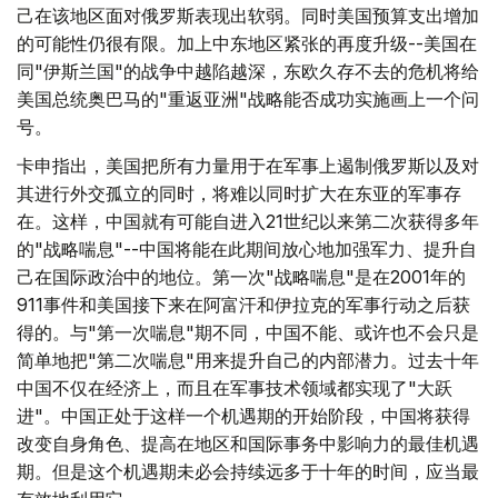
己在该地区面对俄罗斯表现出软弱。同时美国预算支出增加
的可能性仍很有限。加上中东地区紧张的再度升级--美国在
同"伊斯兰国"的战争中越陷越深，东欧久存不去的危机将给
美国总统奥巴马的"重返亚洲"战略能否成功实施画上一个问
号。
卡申指出，美国把所有力量用于在军事上遏制俄罗斯以及对
其进行外交孤立的同时，将难以同时扩大在东亚的军事存
在。这样，中国就有可能自进入21世纪以来第二次获得多年
的"战略喘息"--中国将能在此期间放心地加强军力、提升自
己在国际政治中的地位。第一次"战略喘息"是在2001年的
911事件和美国接下来在阿富汗和伊拉克的军事行动之后获
得的。与"第一次喘息"期不同，中国不能、或许也不会只是
简单地把"第二次喘息"用来提升自己的内部潜力。过去十年
中国不仅在经济上，而且在军事技术领域都实现了"大跃
进"。中国正处于这样一个机遇期的开始阶段，中国将获得
改变自身角色、提高在地区和国际事务中影响力的最佳机遇
期。但是这个机遇期未必会持续远多于十年的时间，应当最